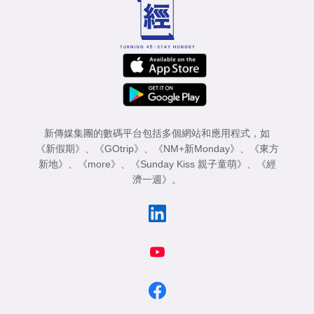
業
科
技
職
場
新傳媒集團的數碼平台包括多個網站和應用程式，如
生
《新假期》
、
《GOtrip》
、
《NM+新Monday》
、
《東方
活
新地》
、
《more》
、
《Sunday Kiss 親子童萌》
、
《經
濟一週》
。
時
事
專
欄
訂
閱