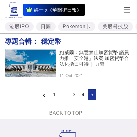
即
經一 x《華爾街日報》
時
財
港股IPO
日圓
Pokemon卡
美股科技股
經
專題合輯：
穩定幣
專
鮑威爾：無意禁止加密貨幣 議員
題
力推「安全港」法案 加密貨幣合
法化指日可待｜ 力奇
投
11 Oct 2021
資
樓
1
…
3
4
5
市
理
BACK TO TOP
財
商