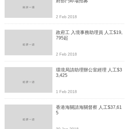
府部門即場招募
業
科
2 Feb 2018
技
政府工 入境事務助理員 人工$19,
職
795起
場
2 Feb 2018
生
活
環境局請助理辦公室經理 人工$3
3,425
時
事
1 Feb 2018
專
欄
香港海關請海關督察 人工$37,61
5
訂
閱
30 Jan 2018