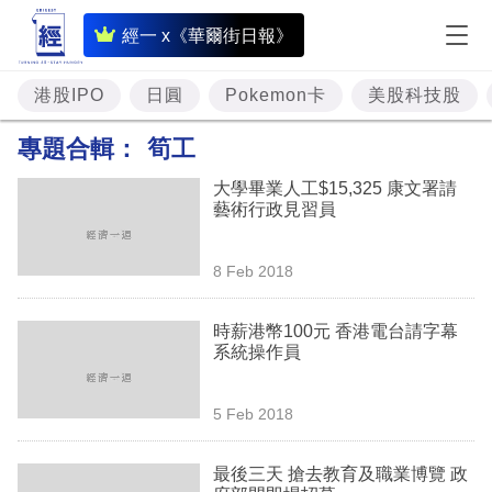
即
經一 x《華爾街日報》
時
財
港股IPO
日圓
Pokemon卡
美股科技股
經
專題合輯：
筍工
專
大學畢業人工$15,325 康文署請
題
藝術行政見習員
投
8 Feb 2018
資
樓
時薪港幣100元 香港電台請字幕
系統操作員
市
理
5 Feb 2018
財
最後三天 搶去教育及職業博覽 政
商