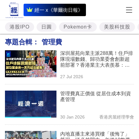
即
經一 x《華爾街日報》
時
財
港股IPO
日圓
Pokemon卡
美股科技股
經
專題合輯：
管理費
專
深圳屋苑向業主派288萬！住戶排
題
隊現場數錢、歸功業委會創新超
前部署？香港業主大表羨慕：淨
投
係識年年加管理費
27 Jul 2026
資
樓
管理費真正價值 從居住成本到資
產管理
市
理
30 Jan 2026
香港房屋經理學會
財
內地直播主來港買樓「後悔了」
商