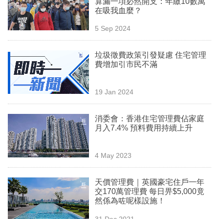
算漏一項必然開支：年繳10數萬
業
在吸我血麼？
科
5 Sep 2024
技
垃圾徵費政策引發疑慮 住宅管理
職
費增加引市民不滿
場
19 Jan 2024
生
活
消委會：香港住宅管理費佔家庭
月入7.4% 預料費用持續上升
時
事
4 May 2023
專
欄
天價管理費｜英國豪宅住戶一年
交170萬管理費 每日畀$5,000竟
訂
然係為咗呢樣設施！
閱
31 Dec 2021