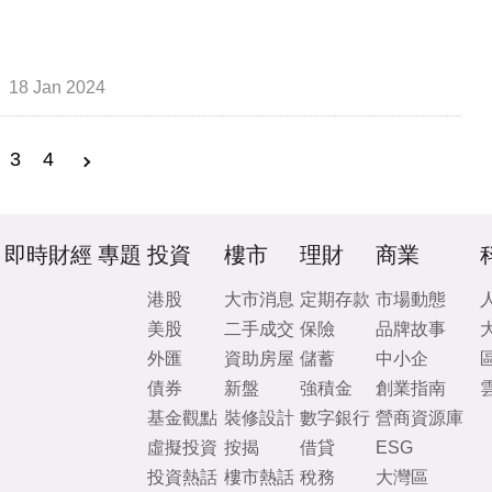
18 Jan 2024
3
4
即時財經
專題
投資
樓市
理財
商業
港股
大市消息
定期存款
市場動態
美股
二手成交
保險
品牌故事
外匯
資助房屋
儲蓄
中小企
債券
新盤
強積金
創業指南
基金觀點
裝修設計
數字銀行
營商資源庫
虛擬投資
按揭
借貸
ESG
投資熱話
樓市熱話
稅務
大灣區