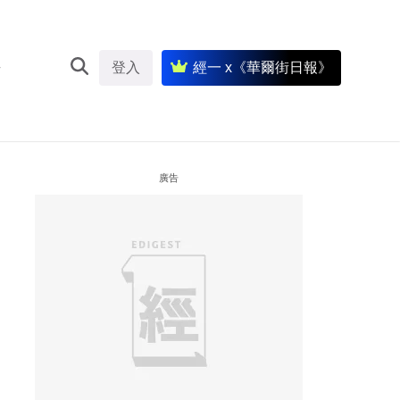
登入
經一 x《華爾街日報》
廣告