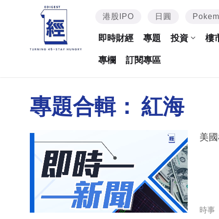
港股IPO
日圓
Poke
即時財經
專題
投資
樓
專欄
訂閱專區
專題合輯：
紅海
美國
時事