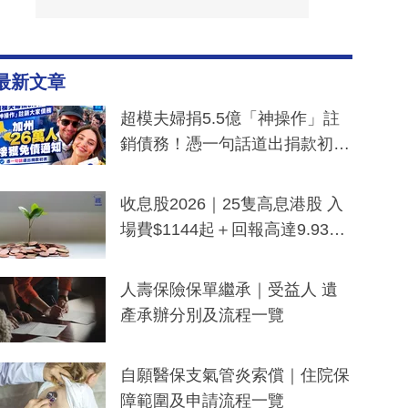
最新文章
超模夫婦捐5.5億「神操作」註
銷債務！憑一句話道出捐款初
衷：加州26萬人接獲免債通知、
一度被誤當詐騙手段
收息股2026｜25隻高息港股 入
場費$1144起＋回報高達9.93
厘！持續更新
人壽保險保單繼承｜受益人 遺
產承辦分別及流程一覽
自願醫保支氣管炎索償｜住院保
障範圍及申請流程一覽