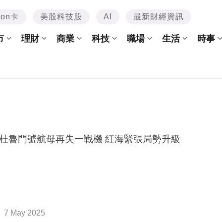
mon卡
美股科技股
AI
最新財經資訊
市
理財
商業
科技
職場
生活
時事
杜魯門號航母再失一戰機 紅海緊張局勢升級
7 May 2025