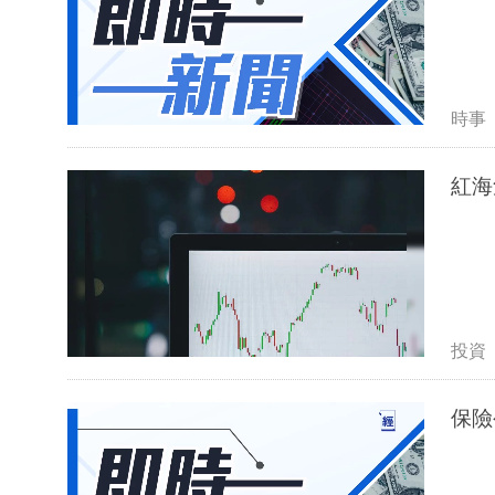
時事
紅海
投資
保險