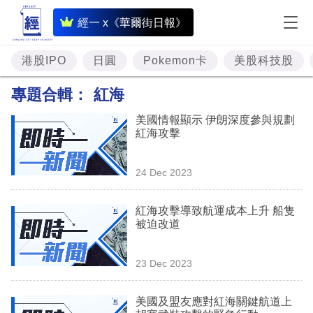
即
經一 x《華爾街日報》
時
財
港股IPO
日圓
Pokemon卡
美股科技股
經
專題合輯：
紅海
專
美國情報顯示 伊朗深度參與規劃
題
紅海攻擊
投
24 Dec 2023
資
樓
紅海攻擊導致航運成本上升 船隻
被迫改道
市
理
23 Dec 2023
財
美國及盟友應對紅海關鍵航道上
商