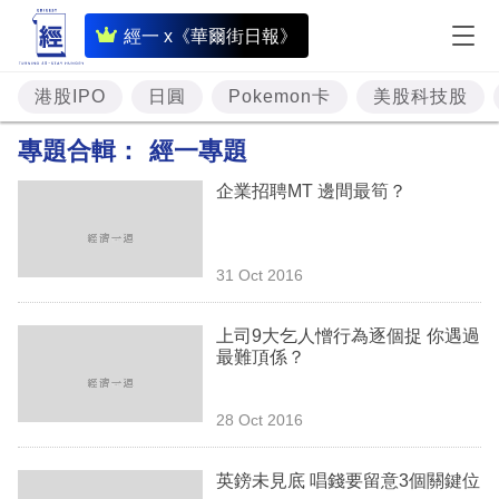
即
經一 x《華爾街日報》
時
財
港股IPO
日圓
Pokemon卡
美股科技股
經
專題合輯：
經一專題
專
企業招聘MT 邊間最筍？
題
投
31 Oct 2016
資
樓
上司9大乞人憎行為逐個捉 你遇過
最難頂係？
市
理
28 Oct 2016
財
英鎊未見底 唱錢要留意3個關鍵位
商