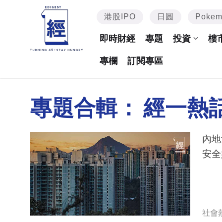
港股IPO
日圓
Poke
即時財經
專題
投資
樓
專欄
訂閱專區
專題合輯：
經一熱
內地
安全
社會