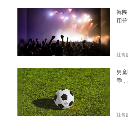
韓團
社會
男童
乖，
社會