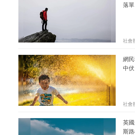
落單
社會
網民
中伏
社會
英國航
斯路