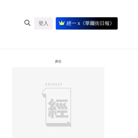
登入
經一 x《華爾街日報》
廣告