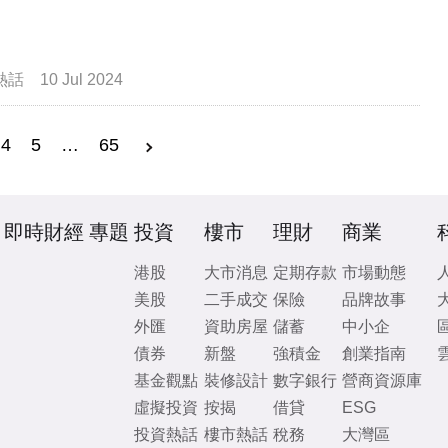
熱話
10 Jul 2024
4
5
…
65
即時財經
專題
投資
樓市
理財
商業
港股
大市消息
定期存款
市場動態
美股
二手成交
保險
品牌故事
外匯
資助房屋
儲蓄
中小企
債券
新盤
強積金
創業指南
基金觀點
裝修設計
數字銀行
營商資源庫
虛擬投資
按揭
借貸
ESG
投資熱話
樓市熱話
稅務
大灣區