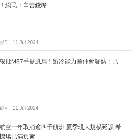
！網民：辛苦錢嚟
熱話
11 Jul 2024
狠批M57手提風扇！製冷能力差仲會發熱：已
熱話
11 Jul 2024
空一年取消逾四千航班 夏季現大規模延誤 希
機場已滿負荷