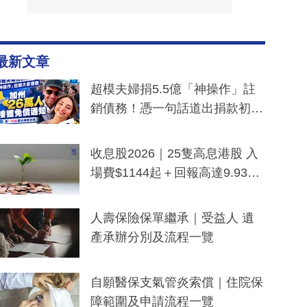
最新文章
超模夫婦捐5.5億「神操作」註
銷債務！憑一句話道出捐款初
衷：加州26萬人接獲免債通知、
一度被誤當詐騙手段
收息股2026｜25隻高息港股 入
場費$1144起＋回報高達9.93
厘！持續更新
人壽保險保單繼承｜受益人 遺
產承辦分別及流程一覽
自願醫保支氣管炎索償｜住院保
障範圍及申請流程一覽