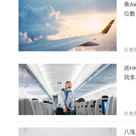
乘A
位
社會
搭HK 
我拿
社會
八塊