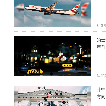
社會
的士站
年前
社會
升中
方同