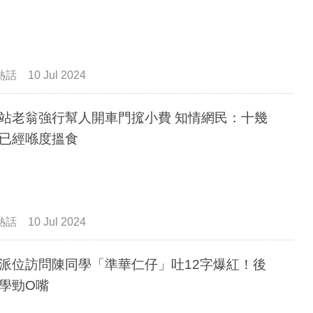
熱話
10 Jul 2024
老翁強行幫人開車門搲小費 知情網民：十幾
已經喺度搵食
熱話
10 Jul 2024
派位訪問陳同學「準華仁仔」吐12字爆紅！後
學勁O嘴