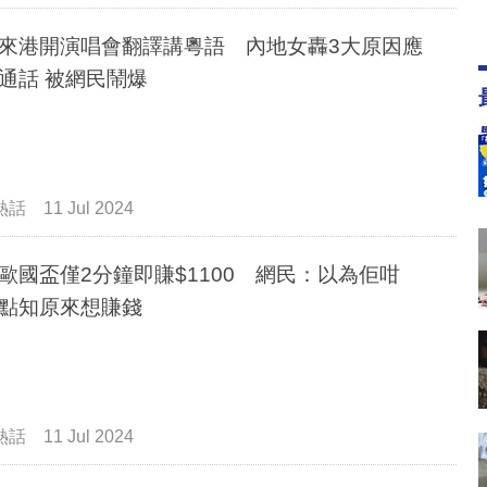
來港開演唱會翻譯講粵語 內地女轟3大原因應
用普通話 被網民鬧爆
熱話
11 Jul 2024
歐國盃僅2分鐘即賺$1100 網民：以為佢咁
點知原來想賺錢
熱話
11 Jul 2024