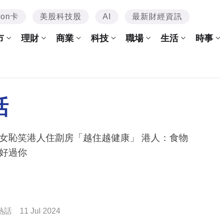
mon卡
美股科技股
AI
最新財經資訊
市
理財
商業
科技
職場
生活
時事
話
女恥笑港人住劏房「越住越健康」 港人：食物
好過你
熱話
11 Jul 2024