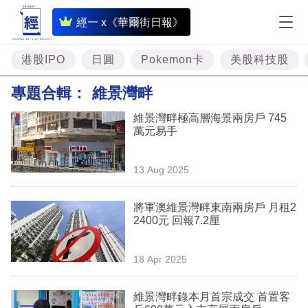
即
經一 x《華爾街日報》
時
財
港股IPO
日圓
Pokemon卡
美股科技股
經
專題合輯：
維景灣畔
專
維景灣畔極高層海景兩房戶 745
題
萬元易手
投
13 Aug 2025
資
樓
將軍澳維景灣畔東南兩房戶 月租2
2400元 回報7.2厘
市
理
18 Apr 2025
財
維景灣畔錄本月首宗成交 首置客
商