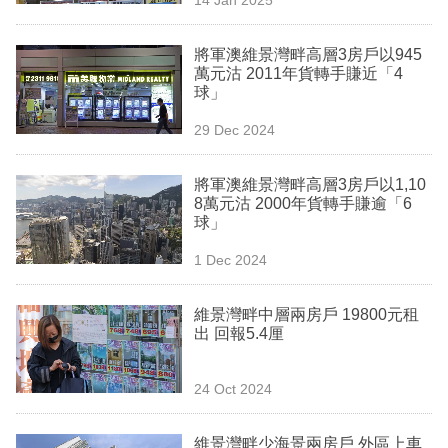
專
區
將軍澳維景灣畔高層3房戶以945
萬元沽 2011年貨轉手賺近「4
球」
29 Dec 2024
將軍澳維景灣畔高層3房戶以1,10
8萬元沽 2000年貨轉手賺逾「6
球」
1 Dec 2024
維景灣畔中層兩房戶 19800元租
出 回報5.4厘
24 Oct 2024
維景灣畔少海景兩房戶 外區上車