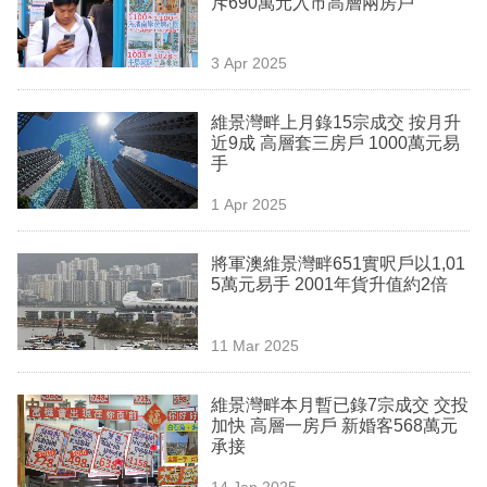
斥690萬元入市高層兩房戶
業
科
3 Apr 2025
技
維景灣畔上月錄15宗成交 按月升
職
近9成 高層套三房戶 1000萬元易
手
場
1 Apr 2025
生
活
將軍澳維景灣畔651實呎戶以1,01
5萬元易手 2001年貨升值約2倍
時
事
11 Mar 2025
專
欄
維景灣畔本月暫已錄7宗成交 交投
加快 高層一房戶 新婚客568萬元
訂
承接
閱
14 Jan 2025