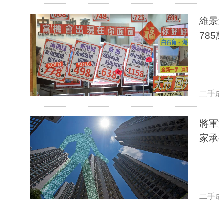
維景
78
二手
將軍
家承
二手