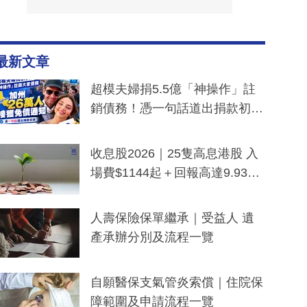
最新文章
超模夫婦捐5.5億「神操作」註
銷債務！憑一句話道出捐款初
衷：加州26萬人接獲免債通知、
一度被誤當詐騙手段
收息股2026｜25隻高息港股 入
場費$1144起＋回報高達9.93
厘！持續更新
人壽保險保單繼承｜受益人 遺
產承辦分別及流程一覽
自願醫保支氣管炎索償｜住院保
障範圍及申請流程一覽