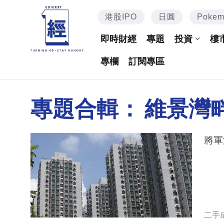
港股IPO
日圓
Poke
即時財經
專題
投資
樓
專欄
訂閱專區
專題合輯：
維景灣
將軍
二手