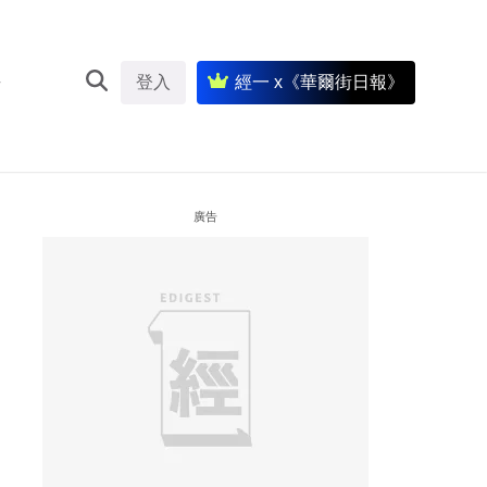
登入
經一 x《華爾街日報》
廣告