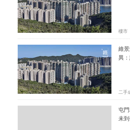
樓市
維景
異：
二手
屯門
未到