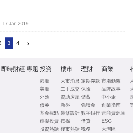
17 Jan 2019
2
3
4
即時財經
專題
投資
樓市
理財
商業
港股
大市消息
定期存款
市場動態
美股
二手成交
保險
品牌故事
外匯
資助房屋
儲蓄
中小企
債券
新盤
強積金
創業指南
基金觀點
裝修設計
數字銀行
營商資源庫
虛擬投資
按揭
借貸
ESG
投資熱話
樓市熱話
稅務
大灣區