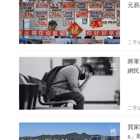
元易
二手
將軍
網民
二手
買家
s」