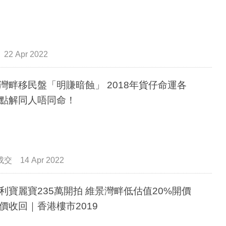
22 Apr 2022
灣畔移民盤「明賺暗蝕」 2018年貨仔命運各
點解同人唔同命！
成交
14 Apr 2022
利寶麗寶235萬開拍 維景灣畔低估值20%開價
價收回｜香港樓市2019