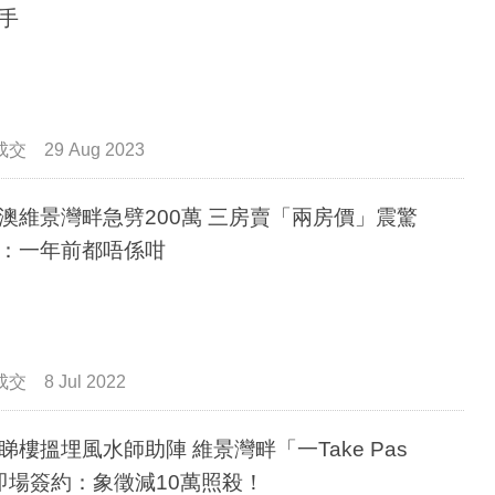
手
成交
29 Aug 2023
澳維景灣畔急劈200萬 三房賣「兩房價」震驚
：一年前都唔係咁
成交
8 Jul 2022
睇樓搵埋風水師助陣 維景灣畔「一Take Pas
即場簽約：象徵減10萬照殺！