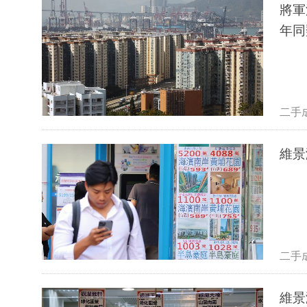
將軍
年同
二手
維景
二手
維景