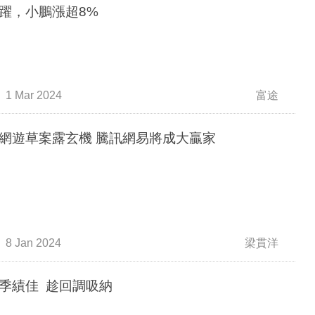
躍，小鵬漲超8%
1 Mar 2024
富途
網遊草案露玄機 騰訊網易將成大贏家
8 Jan 2024
梁貫洋
季績佳 趁回調吸納