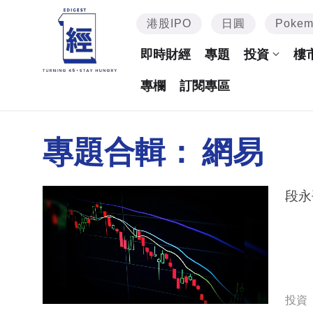
港股IPO
日圓
Poke
即時財經
專題
投資
樓
專欄
訂閱專區
專題合輯：
網易
段永
投資