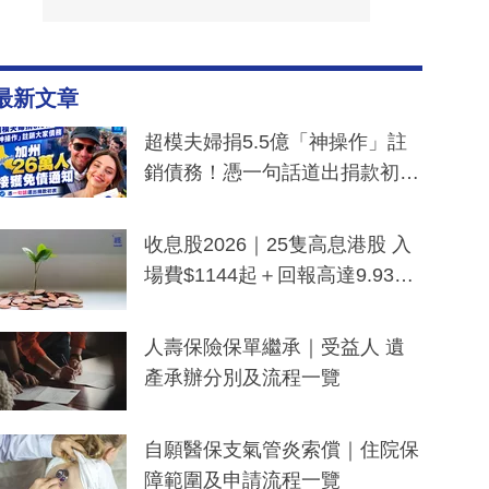
最新文章
超模夫婦捐5.5億「神操作」註
銷債務！憑一句話道出捐款初
衷：加州26萬人接獲免債通知、
一度被誤當詐騙手段
收息股2026｜25隻高息港股 入
場費$1144起＋回報高達9.93
厘！持續更新
人壽保險保單繼承｜受益人 遺
產承辦分別及流程一覽
自願醫保支氣管炎索償｜住院保
障範圍及申請流程一覽