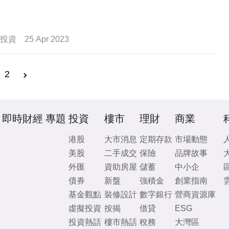
投資
25 Apr 2023
2
即時財經
專題
投資
樓市
理財
商業
港股
大市消息
定期存款
市場動態
美股
二手成交
保險
品牌故事
外匯
資助房屋
儲蓄
中小企
債券
新盤
強積金
創業指南
基金觀點
裝修設計
數字銀行
營商資源庫
虛擬投資
按揭
借貸
ESG
投資熱話
樓市熱話
稅務
大灣區