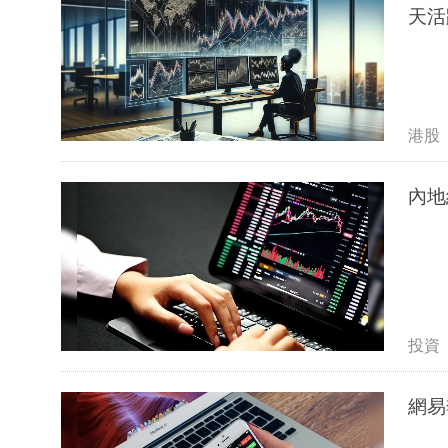
天活
港股
內地
投資
網易