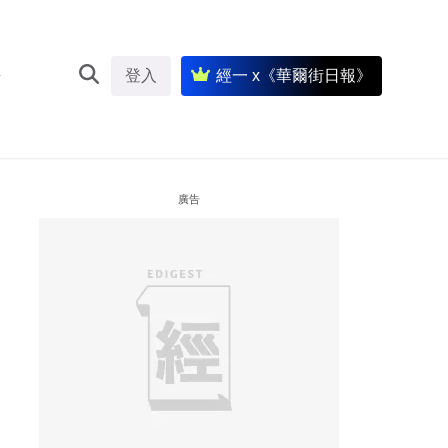
登入
經一 x《華爾街日報》
廣告