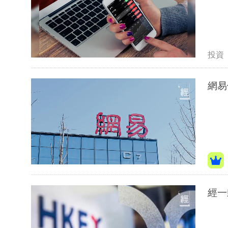
投資
網易
經一