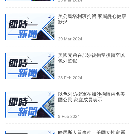
專
區
美公民塔利班拘留 家屬憂心健康
狀況
29 Mar 2024
美國兄弟在加沙被拘留後轉至以
色列監獄
23 Feb 2024
以色列防衛軍在加沙拘留兩名美
國公民 家庭成員表示
9 Feb 2024
哈馬斯人質事件：美國女性家屬