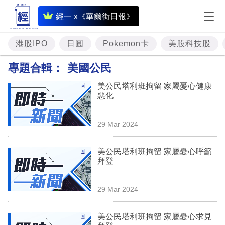
即
經一 x《華爾街日報》
時
財
港股IPO
日圓
Pokemon卡
美股科技股
經
專題合輯：
美國公民
專
美公民塔利班拘留 家屬憂心健康
題
惡化
投
29 Mar 2024
資
樓
美公民塔利班拘留 家屬憂心呼籲
拜登
市
理
29 Mar 2024
財
美公民塔利班拘留 家屬憂心求見
商