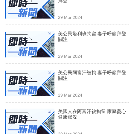
拜登
業
科
29 Mar 2024
技
美公民塔利班拘留 妻子呼籲拜登
職
關注
場
29 Mar 2024
生
活
美公民阿富汗被拘 妻子呼籲拜登
關注
時
事
29 Mar 2024
專
欄
美國人在阿富汗被拘留 家屬憂心
健康狀況
訂
閱
29 Mar 2024