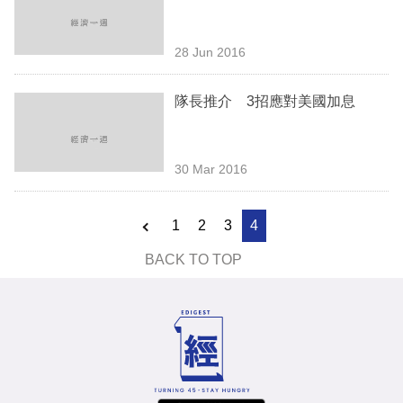
業
科
28 Jun 2016
技
隊長推介 3招應對美國加息
職
場
30 Mar 2016
生
活
1
2
3
4
時
BACK TO TOP
事
專
欄
訂
閱