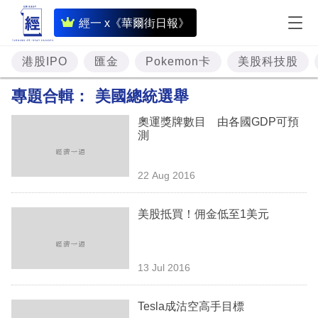
即
經一 x《華爾街日報》
時
財
港股IPO
匯金
Pokemon卡
美股科技股
經
專題合輯：
美國總統選舉
專
奧運獎牌數目 由各國GDP可預
題
測
投
22 Aug 2016
資
樓
美股抵買！佣金低至1美元
市
理
13 Jul 2016
財
Tesla成沽空高手目標
商