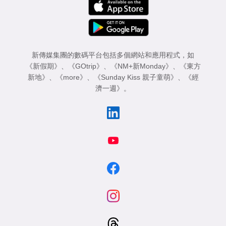
專
區
新傳媒集團的數碼平台包括多個網站和應用程式，如
《新假期》
、
《GOtrip》
、
《NM+新Monday》
、
《東方
新地》
、
《more》
、
《Sunday Kiss 親子童萌》
、
《經
濟一週》
。