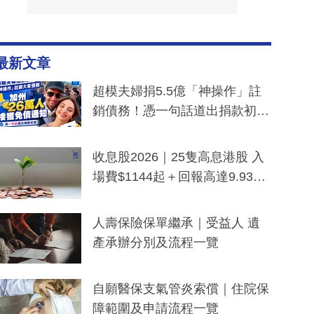
最新文章
超模夫婦捐5.5億「神操作」註
銷債務！憑一句話道出捐款初
衷：加州26萬人接獲免債通知、
一度被誤當詐騙手段
收息股2026｜25隻高息港股 入
場費$1144起＋回報高達9.93
厘！持續更新
人壽保險保單繼承｜受益人 遺
產承辦分別及流程一覽
自願醫保支氣管炎索償｜住院保
障範圍及申請流程一覽