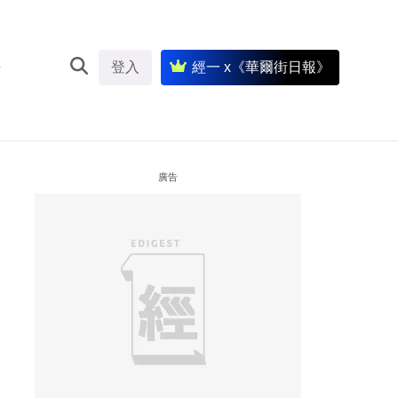
登入
經一 x《華爾街日報》
廣告