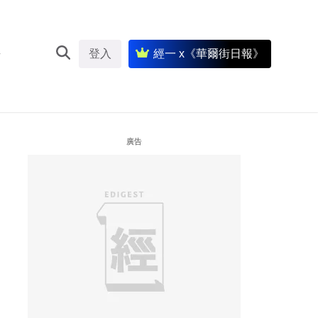
登入
經一 x《華爾街日報》
廣告