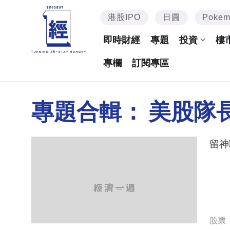
港股IPO
日圓
Poke
即時財經
專題
投資
樓
專欄
訂閱專區
專題合輯：
美股隊
股票