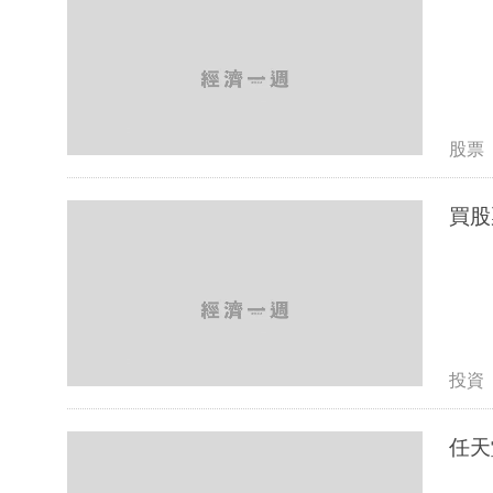
股票
買股
投資
任天