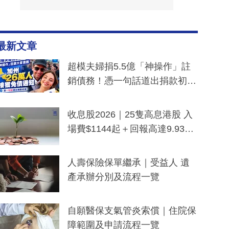
最新文章
超模夫婦捐5.5億「神操作」註
銷債務！憑一句話道出捐款初
衷：加州26萬人接獲免債通知、
一度被誤當詐騙手段
收息股2026｜25隻高息港股 入
場費$1144起＋回報高達9.93
厘！持續更新
人壽保險保單繼承｜受益人 遺
產承辦分別及流程一覽
自願醫保支氣管炎索償｜住院保
障範圍及申請流程一覽