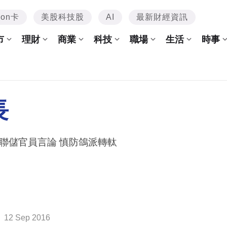
mon卡
美股科技股
AI
最新財經資訊
市
理財
商業
科技
職場
生活
時事
長
留神聯儲官員言論 慎防鴿派轉軚
12 Sep 2016