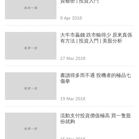
資秘密 | 投資入門
業
科
9 Apr 2018
技
大牛市贏錢 跌市輸得少 原來真係
職
有方法 | 投資入門 | 美股分析
場
27 Mar 2018
生
活
書讀得多而不通 投機者的極品七
傷拳
時
事
19 Mar 2018
專
欄
流動支付投資價值極高 買一隻股
份就夠
訂
閱
15 Mar 2018