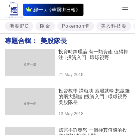
即
經一 x《華爾街日報》
時
財
港股IPO
匯金
Pokemon卡
美股科技股
經
專題合輯：
美股隊長
專
投資時鐘理論 有一類資產 值得押
題
注 | 投資入門 | 環球視野
投
21 May 2018
資
樓
投資教學 講就叻 落場就輸 想贏錢
的兩大關鍵 |投資入門 | 環球視野 |
市
美股隊長
理
13 May 2018
財
聽完不許發怒 一個極其值錢的投
商