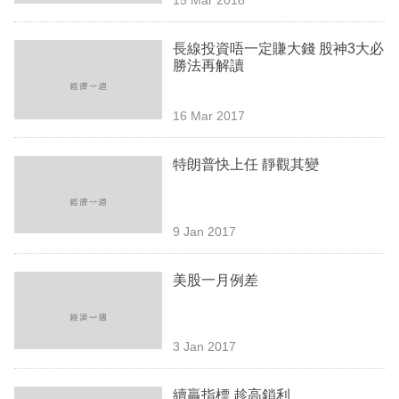
專
區
長線投資唔一定賺大錢 股神3大必
勝法再解讀
16 Mar 2017
特朗普快上任 靜觀其變
9 Jan 2017
美股一月例差
3 Jan 2017
續贏指標 趁高鎖利