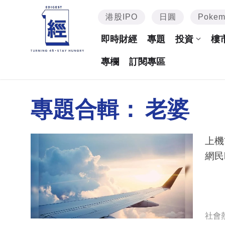
港股IPO
日圓
Poke
即時財經
專題
投資
樓
專欄
訂閱專區
專題合輯：
老婆
上機前
網民l
社會