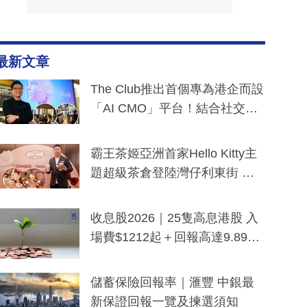
最新文章
The Club推出首個專為港企而設
「AI CMO」平台！結合社交聆
聽與廣東話大模型 助中小企數
分鐘生成「貼地」宣傳短片
霸王茶姬亞洲首家Hello Kitty主
題超級茶倉登陸灣仔利東街 推
出首創「伯爵紅茶色」Hello Kitt
y及香港限定特調系列
收息股2026｜25隻高息港股 入
場費$1212起＋回報高達9.89
厘！持續更新
儲蓄保險回報率｜滙豐 中銀最
新保證回報一覽及揀選須知