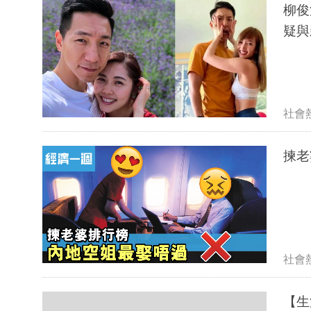
柳俊
疑與
社會
揀老
社會
【生