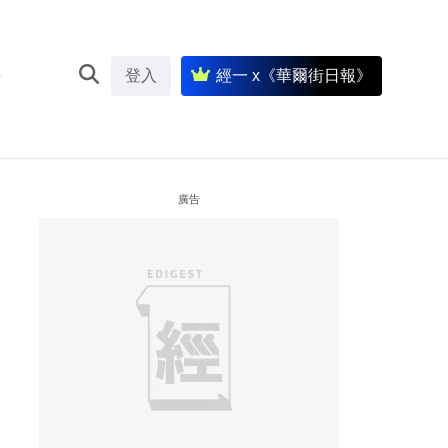
登入
經一 x《華爾街日報》
廣告