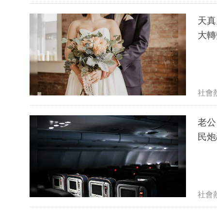
天真
大轉
社會
老公
民炮
社會