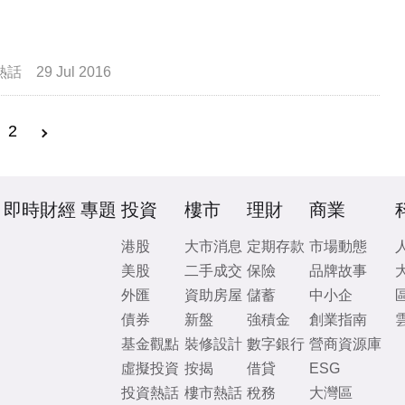
熱話
29 Jul 2016
2
即時財經
專題
投資
樓市
理財
商業
港股
大市消息
定期存款
市場動態
美股
二手成交
保險
品牌故事
外匯
資助房屋
儲蓄
中小企
債券
新盤
強積金
創業指南
基金觀點
裝修設計
數字銀行
營商資源庫
虛擬投資
按揭
借貸
ESG
投資熱話
樓市熱話
稅務
大灣區