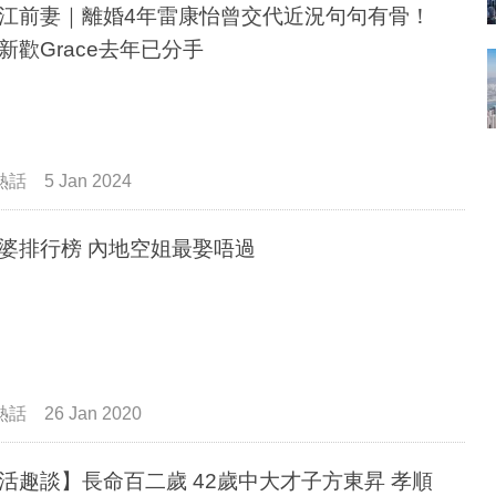
江前妻｜離婚4年雷康怡曾交代近況句句有骨！
新歡Grace去年已分手
熱話
5 Jan 2024
婆排行榜 內地空姐最娶唔過
熱話
26 Jan 2020
活趣談】長命百二歲 42歲中大才子方東昇 孝順