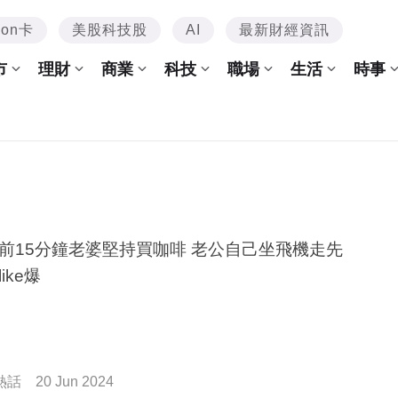
mon卡
美股科技股
AI
最新財經資訊
市
理財
商業
科技
職場
生活
時事
15分鐘老婆堅持買咖啡 老公自己坐飛機走先
ike爆
熱話
20 Jun 2024