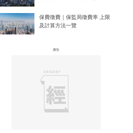
保費徵費｜保監局徵費率 上限
及計算方法一覽
廣告