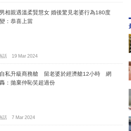
男相親遇溫柔賢慧女 婚後驚見老婆行為180度
變：恭喜上當
熱話
19 Mar 2024
自私升級商務艙 留老婆於經濟艙12小時 網
轟：拋棄仲恥笑超過份
熱話
7 Mar 2024