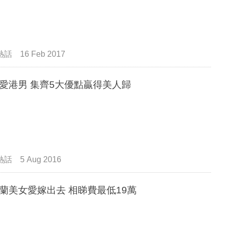
熱話
16 Feb 2017
台妹愛港男 集齊5大優點贏得美人歸
熱話
5 Aug 2016
烏克蘭美女愛嫁出去 相睇費最低19萬