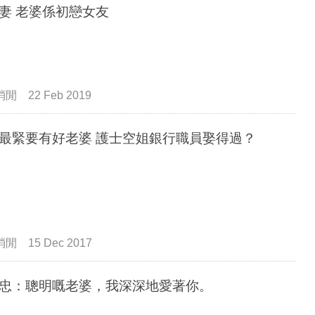
妻 老婆係初戀女友
消閒
22 Feb 2019
最緊要有好老婆 護士空姐銀行職員娶得過？
消閒
15 Dec 2017
忠：聰明嘅老婆，我深深地愛著你。