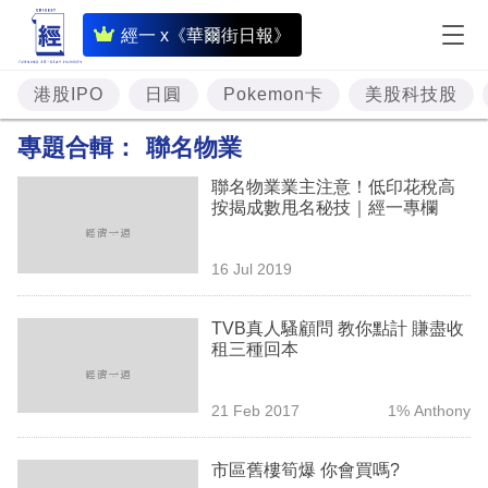
即
經一 x《華爾街日報》
時
財
港股IPO
日圓
Pokemon卡
美股科技股
經
專題合輯：
聯名物業
專
聯名物業業主注意！低印花稅高
題
按揭成數甩名秘技｜經一專欄
投
16 Jul 2019
資
樓
TVB真人騷顧問 教你點計 賺盡收
租三種回本
市
理
21 Feb 2017
1% Anthony
財
市區舊樓筍爆 你會買嗎?
商