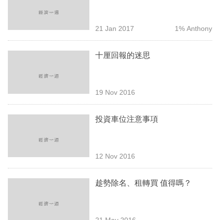
業
科
21 Jan 2017
1% Anthony
技
十厘回報的迷思
職
場
19 Nov 2016
生
活
投資車位注意事項
時
事
12 Nov 2016
專
欄
趁勢除名、租轉買 值得嗎？
訂
閱
21 May 2016