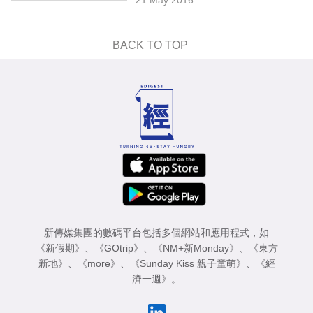
專
區
BACK TO TOP
新傳媒集團的數碼平台包括多個網站和應用程式，如
《新假期》
、
《GOtrip》
、
《NM+新Monday》
、
《東方
新地》
、
《more》
、
《Sunday Kiss 親子童萌》
、
《經
濟一週》
。