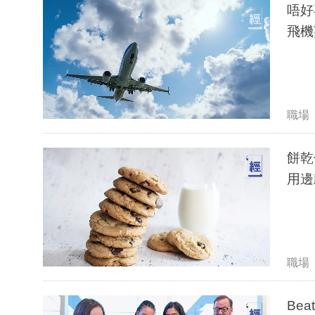
唔好再
飛機
職場
餅乾
用邊
職場
Be