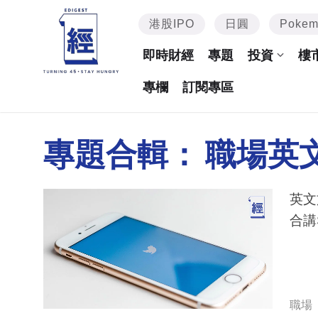
港股IPO
日圓
Poke
即時財經
專題
投資
樓
專欄
訂閱專區
專題合輯：
職場英
英文
合講
職場