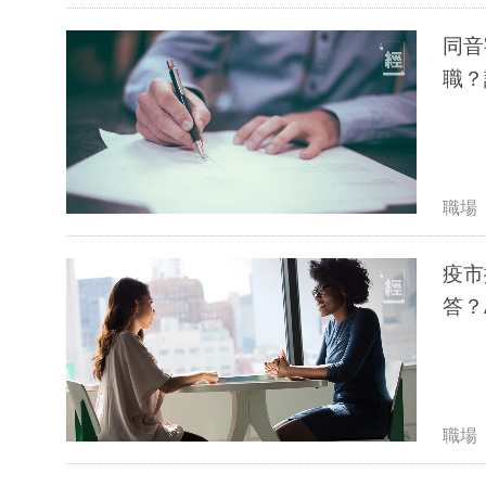
同音
職？
職場
疫市
答？
職場