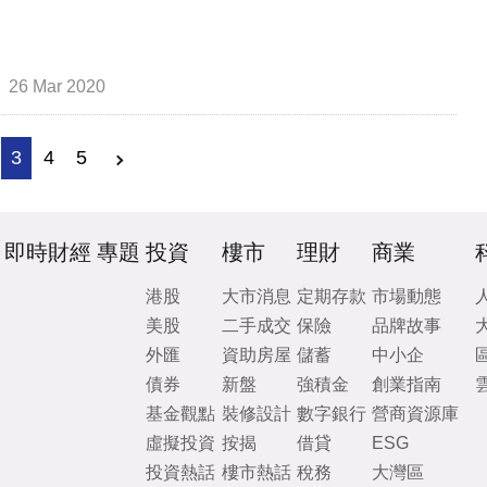
26 Mar 2020
3
4
5
即時財經
專題
投資
樓市
理財
商業
港股
大市消息
定期存款
市場動態
美股
二手成交
保險
品牌故事
外匯
資助房屋
儲蓄
中小企
債券
新盤
強積金
創業指南
基金觀點
裝修設計
數字銀行
營商資源庫
虛擬投資
按揭
借貸
ESG
投資熱話
樓市熱話
稅務
大灣區