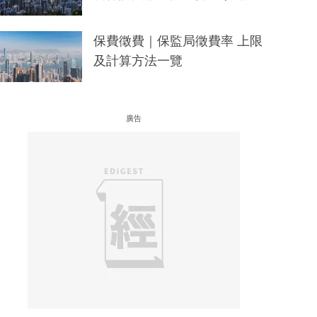
保費徵費｜保監局徵費率 上限
及計算方法一覽
廣告