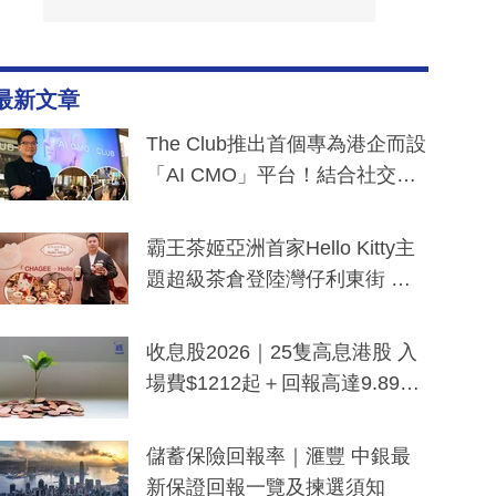
最新文章
The Club推出首個專為港企而設
「AI CMO」平台！結合社交聆
聽與廣東話大模型 助中小企數
分鐘生成「貼地」宣傳短片
霸王茶姬亞洲首家Hello Kitty主
題超級茶倉登陸灣仔利東街 推
出首創「伯爵紅茶色」Hello Kitt
y及香港限定特調系列
收息股2026｜25隻高息港股 入
場費$1212起＋回報高達9.89
厘！持續更新
儲蓄保險回報率｜滙豐 中銀最
新保證回報一覽及揀選須知