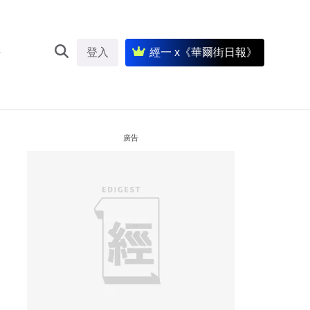
登入
經一 x《華爾街日報》
廣告