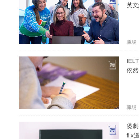
英文
職場
IE
依然
職場
煲劇
fl