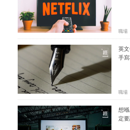
職場
英文
手寫
職場
想喺
定要