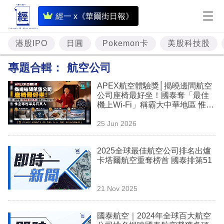
即
經一 x《華爾街日報》
時
財
港股IPO
日圓
Pokemon卡
美股科技股
經
專題合輯：
航空公司
專
APEX航空體驗獎│揭曉邊間航空
題
公司座椅最好坐！國泰奪「最佳
機上Wi-Fi」稱霸大中華地區 惟全
投
球冠軍另有其人
25 Jun 2026
資
樓
2025全球最佳航空公司排名出爐
卡塔爾航空重奪榜首 國泰排第51
市
理
21 Nov 2025
財
國泰航空｜2024年全球百大航空
商