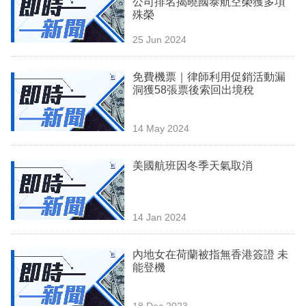
公司排名揭曉國泰航空榮獲多項
業
殊榮
科
25 Jun 2024
技
免費機票｜律師利用促銷活動漏
職
洞獲58張票後索回出境稅
場
14 May 2024
生
活
美國航班因冬季天氣取消
時
事
14 Jan 2024
專
欄
內地女在荷蘭被指無香港簽證 未
能登機
訂
閱
18 Dec 2023