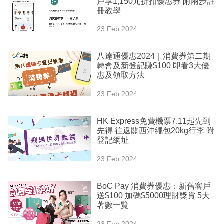
戶享1,150元折扣優惠券 附兩步註
業
冊教學
科
23 Feb 2024
技
八達通優惠2024｜消費券第二期
職
轉會及新登記賺$100 即看3大優
惠及領取方法
場
23 Feb 2024
生
活
HK Express免費機票7.11起先到
先得 往返關西沖繩包20kg行李 附
時
登記網址
事
23 Feb 2024
專
欄
BoC Pay 消費券優惠：新舊客戶
送$100 加碼$5000理財獎賞 5大
訂
著數一覽
閱
23 Feb 2024