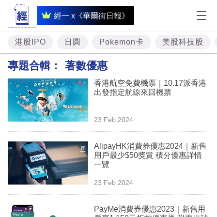
即
經一 x《華爾街日報》
時
財
港股IPO
日圓
Pokemon卡
美股科技股
經
專題合輯：
著數優惠
專
香港航空免費機票｜10.17派香港
題
出發指定航線來回機票
投
23 Feb 2024
資
樓
AlipayHK消費券優惠2024｜新舊
用戶最少$50獎賞 積分優惠詳情
市
一覽
理
23 Feb 2024
財
PayMe消費券優惠2023｜新舊用
商