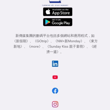
新傳媒集團的數碼平台包括多個網站和應用程式，如
《新假期》
、
《GOtrip》
、
《NM+新Monday》
、
《東方
新地》
、
《more》
、
《Sunday Kiss 親子童萌》
、
《經
濟一週》
。