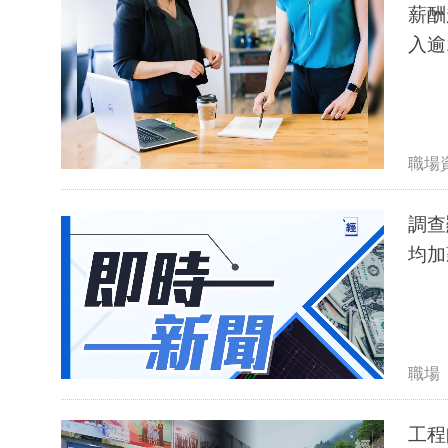
薪酬
入逾
職場
調查
均加
職場
工程