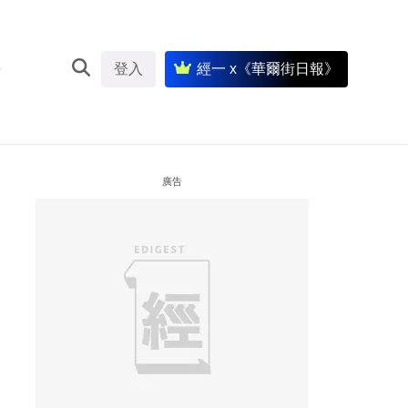
登入
經一 x《華爾街日報》
廣告