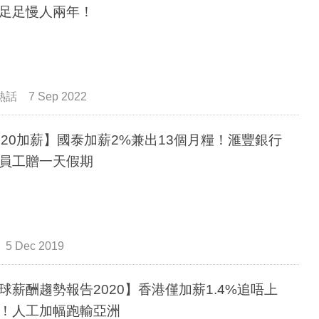
足足慢人兩年！
熱話
7 Sep 2022
020加薪】國泰加薪2%兼出13個月糧！滙豐銀行
員工贈一天假期
5 Dec 2019
球薪酬趨勢報告2020】香港僅加薪1.4%追唔上
！人工加幅跑輸亞洲