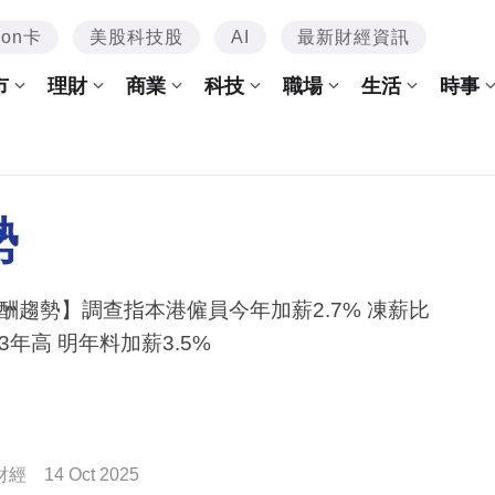
mon卡
美股科技股
AI
最新財經資訊
市
理財
商業
科技
職場
生活
時事
勢
酬趨勢】調查指本港僱員今年加薪2.7% 凍薪比
3年高 明年料加薪3.5%
財經
14 Oct 2025