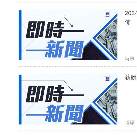
20
佈
時事
薪酬
職場