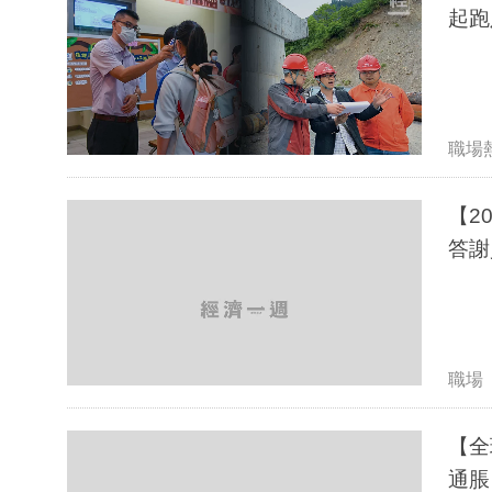
起跑
職場
【2
答謝
職場
【全
通脹