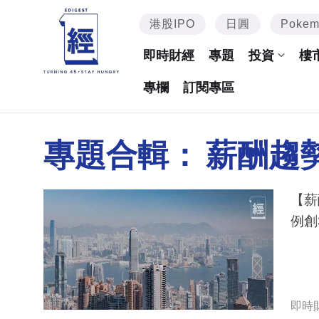
港股IPO
日圓
Poke
即時財經
專題
投資
樓
專欄
訂閱專區
專題合輯：
薪酬趨
【薪
例創
即時