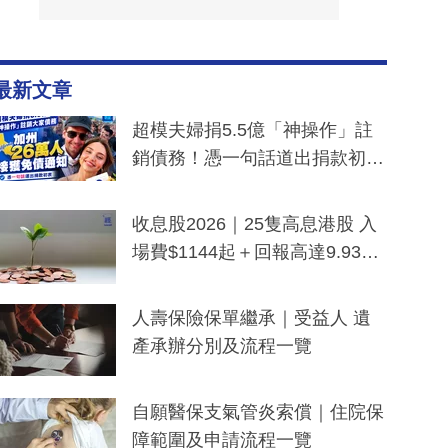
最新文章
超模夫婦捐5.5億「神操作」註
銷債務！憑一句話道出捐款初
衷：加州26萬人接獲免債通知、
一度被誤當詐騙手段
收息股2026｜25隻高息港股 入
場費$1144起＋回報高達9.93
厘！持續更新
人壽保險保單繼承｜受益人 遺
產承辦分別及流程一覽
自願醫保支氣管炎索償｜住院保
障範圍及申請流程一覽