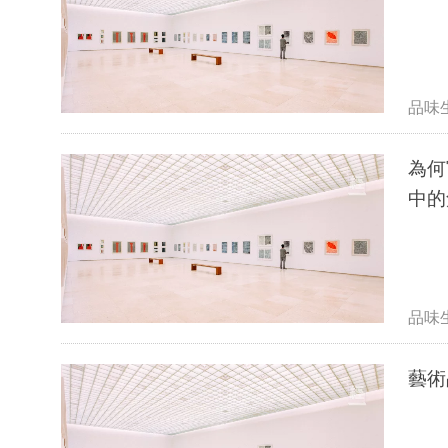
品味
為何
中的
品味
藝術