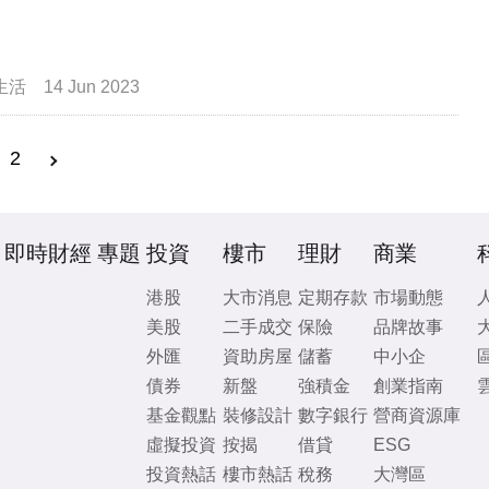
生活
14 Jun 2023
2
即時財經
專題
投資
樓市
理財
商業
港股
大市消息
定期存款
市場動態
美股
二手成交
保險
品牌故事
外匯
資助房屋
儲蓄
中小企
債券
新盤
強積金
創業指南
基金觀點
裝修設計
數字銀行
營商資源庫
虛擬投資
按揭
借貸
ESG
投資熱話
樓市熱話
稅務
大灣區