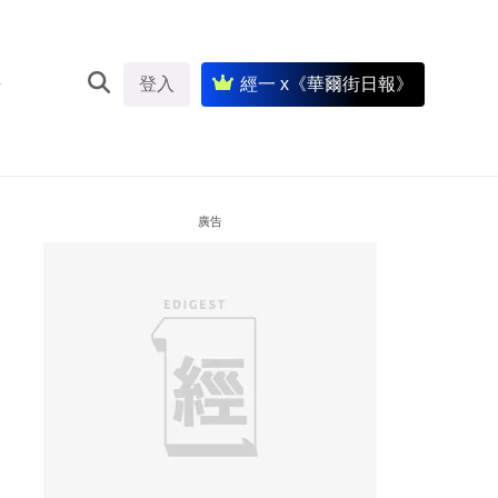
登入
經一 x《華爾街日報》
廣告