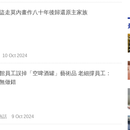
盜走莫內畫作八十年後歸還原主家族
10 Oct 2024
員工誤掉「空啤酒罐」藝術品 老細撐員工：
無做錯
熱話
9 Oct 2024