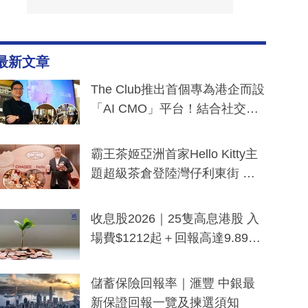
最新文章
The Club推出首個專為港企而設
「AI CMO」平台！結合社交聆
聽與廣東話大模型 助中小企數
分鐘生成「貼地」宣傳短片
霸王茶姬亞洲首家Hello Kitty主
題超級茶倉登陸灣仔利東街 推
出首創「伯爵紅茶色」Hello Kitt
y及香港限定特調系列
收息股2026｜25隻高息港股 入
場費$1212起＋回報高達9.89
厘！持續更新
儲蓄保險回報率｜滙豐 中銀最
新保證回報一覽及揀選須知