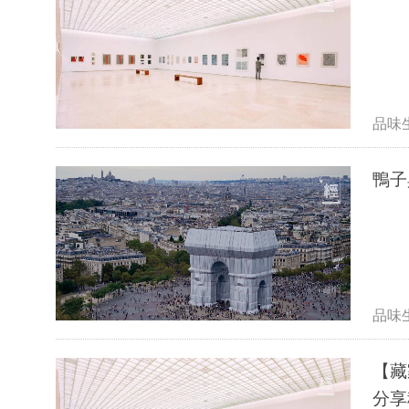
品味
鴨子
品味
【藏
分享