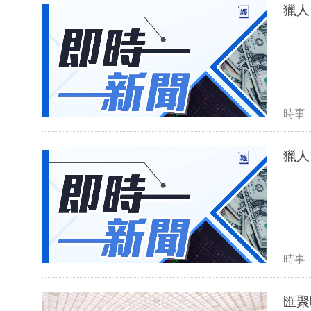
獵人
時事
獵人
時事
匯聚