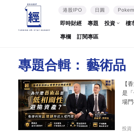
港股IPO
日圓
Poke
即時財經
專題
投資
樓
專欄
訂閱專區
專題合輯：
藝術品
【香
是「
場門
投資