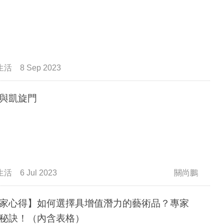
生活
8 Sep 2023
與凱旋門
生活
6 Jul 2023
關尚鵬
家心得】如何選擇具增值潛力的藝術品？專家
秘訣！（內含表格）