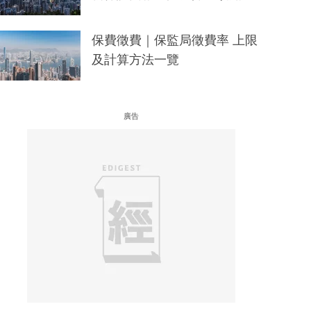
保費徵費｜保監局徵費率 上限
及計算方法一覽
廣告