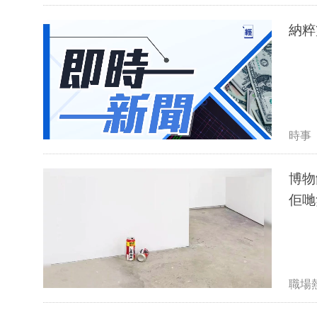
納粹
時事
博物館
佢哋
職場