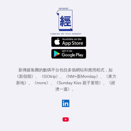
專
區
新傳媒集團的數碼平台包括多個網站和應用程式，如
《新假期》
、
《GOtrip》
、
《NM+新Monday》
、
《東方
新地》
、
《more》
、
《Sunday Kiss 親子童萌》
、
《經
濟一週》
。