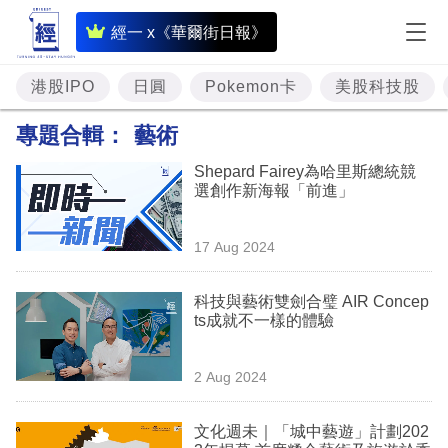
即
經一 x《華爾街日報》
時
財
港股IPO
日圓
Pokemon卡
美股科技股
經
專題合輯：
藝術
專
Shepard Fairey為哈里斯總統競
題
選創作新海報「前進」
投
17 Aug 2024
資
樓
科技與藝術雙劍合璧 AIR Concep
ts成就不一樣的體驗
市
理
2 Aug 2024
財
文化週未｜「城中藝遊」計劃202
商