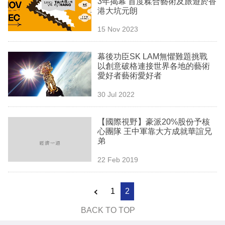
3年揭幕 首度糅合藝術及旅遊於香
業
港大坑元朗
科
15 Nov 2023
技
幕後功臣SK LAM無懼難題挑戰
職
以創意破格連接世界各地的藝術
愛好者藝術愛好者
場
30 Jul 2022
生
活
【國際視野】豪派20%股份予核
心團隊 王中軍靠大方成就華誼兄
時
弟
事
22 Feb 2019
專
欄
1
2
訂
BACK TO TOP
閱