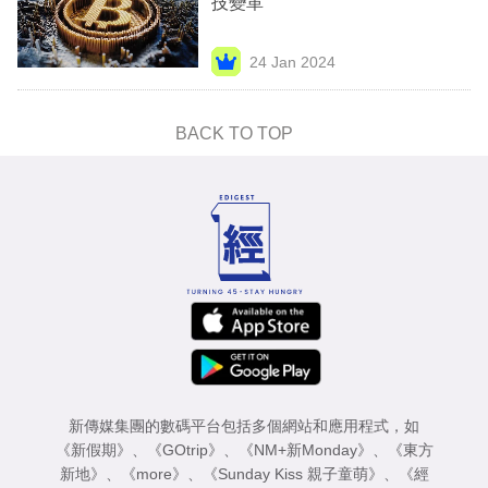
技變革
業
科
24 Jan 2024
技
BACK TO TOP
職
場
生
活
時
事
專
欄
新傳媒集團的數碼平台包括多個網站和應用程式，如
訂
《新假期》
、
《GOtrip》
、
《NM+新Monday》
、
《東方
閱
新地》
、
《more》
、
《Sunday Kiss 親子童萌》
、
《經