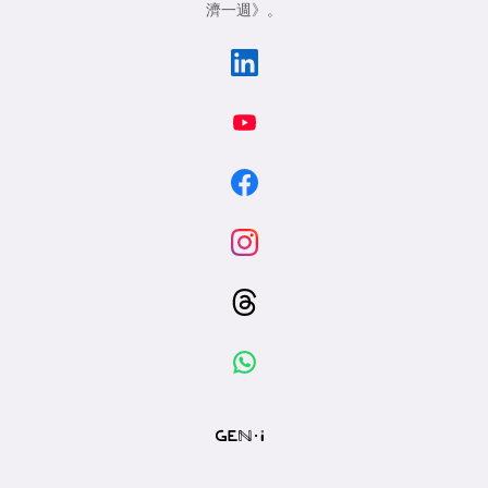
濟一週》
。
專
區