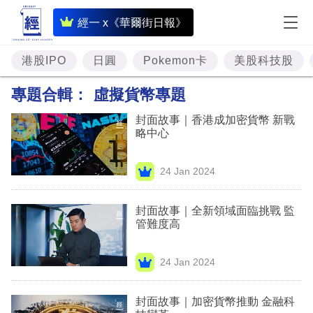
即
經一 x《華爾街日報》
時
財
港股IPO
日圓
Pokemon卡
美股科技股
經
專題合輯：
虛擬貨幣專題
專
封面故事｜香港成加密貨幣 新戰
題
略中心
投
24 Jan 2024
資
樓
封面故事｜全新領域面臨挑戰 監
管難度高
市
理
24 Jan 2024
財
封面故事｜加密貨幣推動 金融科
商