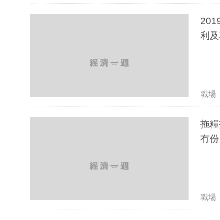
20
利及
職場
拖糧
冇份
職場