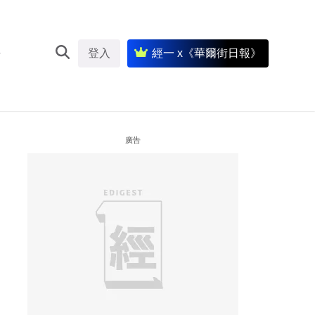
登入
經一 x《華爾街日報》
廣告