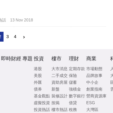
熱話
13 Nov 2018
2
3
4
即時財經
專題
投資
樓市
理財
商業
港股
大市消息
定期存款
市場動態
美股
二手成交
保險
品牌故事
外匯
資助房屋
儲蓄
中小企
債券
新盤
強積金
創業指南
基金觀點
裝修設計
數字銀行
營商資源庫
虛擬投資
按揭
借貸
ESG
投資熱話
樓市熱話
稅務
大灣區