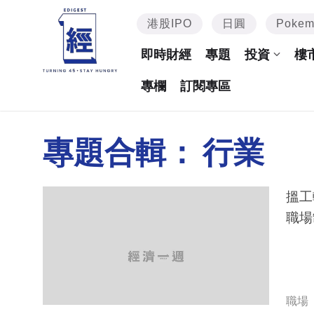
港股IPO
日圓
Poke
即時財經
專題
投資
樓
專欄
訂閱專區
專題合輯：
行業
搵工
職場
職場