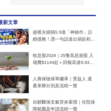
最新文章
超模夫婦捐5.5億「神操作」註
銷債務！憑一句話道出捐款初
衷：加州26萬人接獲免債通知、
一度被誤當詐騙手段
收息股2026｜25隻高息港股 入
場費$1144起＋回報高達9.93
厘！持續更新
人壽保險保單繼承｜受益人 遺
產承辦分別及流程一覽
自願醫保支氣管炎索償｜住院保
障範圍及申請流程一覽