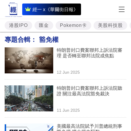
即
經一 x《華爾街日報》
時
財
港股IPO
匯金
Pokemon卡
美股科技股
經
專題合輯：
豁免權
專
特朗普封口費案聯邦上訴法院審
題
理 是否轉至聯邦法院成焦點
投
12 Jun 2025
資
樓
特朗普封口費案聯邦上訴法院聽
證 關注最高法院豁免裁決
市
理
11 Jun 2025
財
美國最高法院賦予川普總統刑事
商