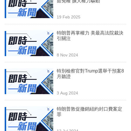
豁免權 擴大權力驅動
業
科
19 Feb 2025
技
特朗普再掌權力 美最高法院裁決
職
引關注
場
8 Nov 2024
生
活
特別檢察官對Trump選舉干預案8
月聽證
時
事
3 Aug 2024
專
欄
特朗普敦促撤銷紐約封口費案定
罪
訂
閱
12 Jul 2024