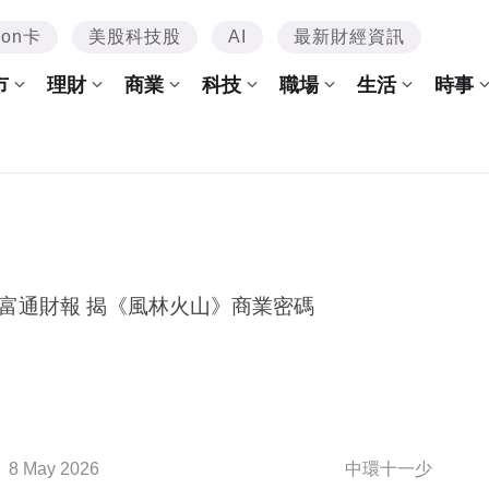
mon卡
美股科技股
AI
最新財經資訊
市
理財
商業
科技
職場
生活
時事
富通財報 揭《風林火山》商業密碼
8 May 2026
中環十一少