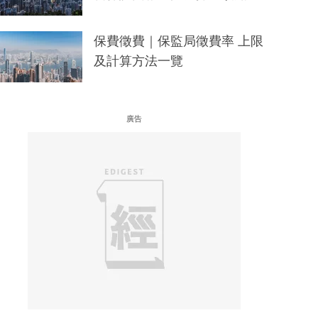
保費徵費｜保監局徵費率 上限
及計算方法一覽
廣告