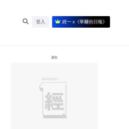
登入
經一 x《華爾街日報》
廣告