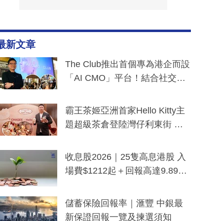
最新文章
The Club推出首個專為港企而設
「AI CMO」平台！結合社交聆
聽與廣東話大模型 助中小企數
分鐘生成「貼地」宣傳短片
霸王茶姬亞洲首家Hello Kitty主
題超級茶倉登陸灣仔利東街 推
出首創「伯爵紅茶色」Hello Kitt
y及香港限定特調系列
收息股2026｜25隻高息港股 入
場費$1212起＋回報高達9.89
厘！持續更新
儲蓄保險回報率｜滙豐 中銀最
新保證回報一覽及揀選須知