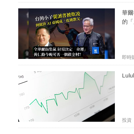
華爾
的「
即時
Lu
投資