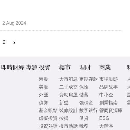
2 Aug 2024
2
即時財經
專題
投資
樓市
理財
商業
港股
大市消息
定期存款
市場動態
美股
二手成交
保險
品牌故事
外匯
資助房屋
儲蓄
中小企
債券
新盤
強積金
創業指南
基金觀點
裝修設計
數字銀行
營商資源庫
虛擬投資
按揭
借貸
ESG
投資熱話
樓市熱話
稅務
大灣區