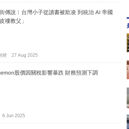
街傳說︳台灣小子從讀書被欺凌 到統治 AI 帝國
皮褸教父」
財經
27 Aug 2025
lulemon股價因關稅影響暴跌 財務預測下調
6 Jun 2025