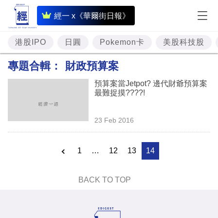
即
經一 x《華爾街日報》
時
財
港股IPO
日圓
Pokemon卡
美股科技股
經
專題合輯：
財政預算案
專
預算案當Jetpot? 邊代財爺預算案
題
最難捉摸????!
投
23 Feb 2016
資
樓
1
…
12
13
14
市
理
BACK TO TOP
財
商