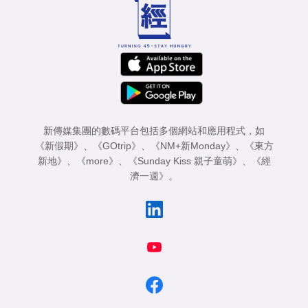
業
科
技
職
場
新傳媒集團的數碼平台包括多個網站和應用程式，如
生
《新假期》
、
《GOtrip》
、
《NM+新Monday》
、
《東方
活
新地》
、
《more》
、
《Sunday Kiss 親子童萌》
、
《經
濟一週》
。
時
事
專
欄
訂
閱