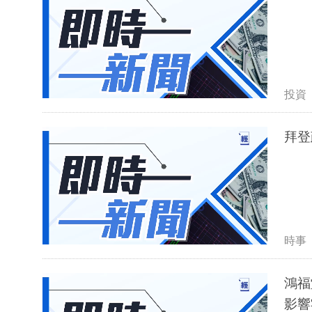
投資
拜登
時事
鴻福
影響