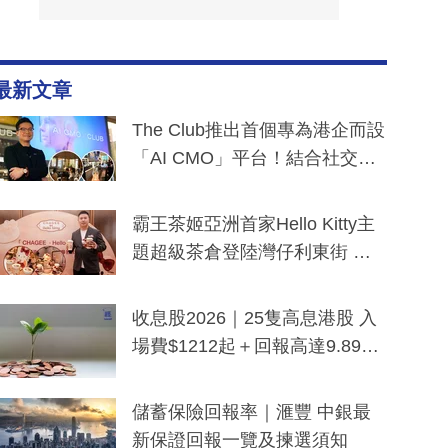
最新文章
The Club推出首個專為港企而設
「AI CMO」平台！結合社交聆
聽與廣東話大模型 助中小企數
分鐘生成「貼地」宣傳短片
霸王茶姬亞洲首家Hello Kitty主
題超級茶倉登陸灣仔利東街 推
出首創「伯爵紅茶色」Hello Kitt
y及香港限定特調系列
收息股2026｜25隻高息港股 入
場費$1212起＋回報高達9.89
厘！持續更新
儲蓄保險回報率｜滙豐 中銀最
新保證回報一覽及揀選須知