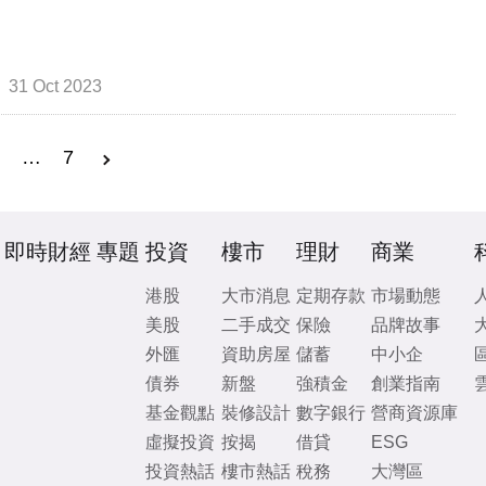
31 Oct 2023
3
…
7
即時財經
專題
投資
樓市
理財
商業
港股
大市消息
定期存款
市場動態
美股
二手成交
保險
品牌故事
外匯
資助房屋
儲蓄
中小企
債券
新盤
強積金
創業指南
基金觀點
裝修設計
數字銀行
營商資源庫
虛擬投資
按揭
借貸
ESG
投資熱話
樓市熱話
稅務
大灣區