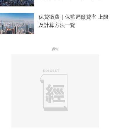
保費徵費｜保監局徵費率 上限
及計算方法一覽
廣告