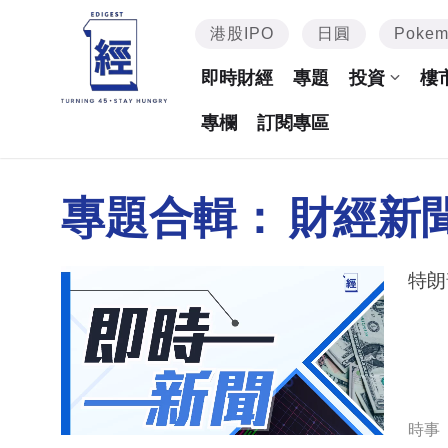
港股IPO
日圓
Poke
即時財經
專題
投資
樓
專欄
訂閱專區
專題合輯：
財經新
特朗
時事