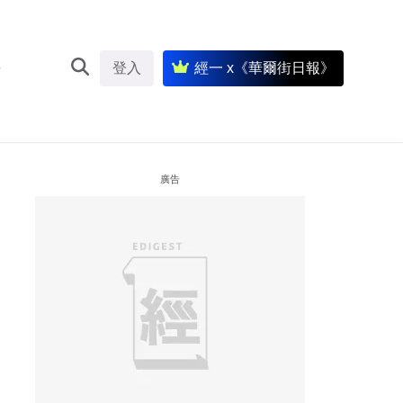
登入
經一 x《華爾街日報》
廣告