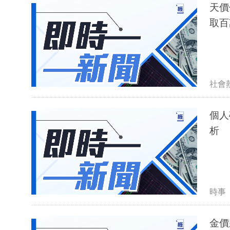
天價
取百
社會
個人
析
時事
金價