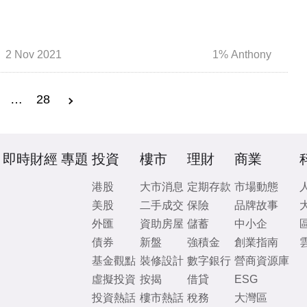
2 Nov 2021
1% Anthony
…
28
即時財經
專題
投資
樓市
理財
商業
港股
大市消息
定期存款
市場動態
美股
二手成交
保險
品牌故事
外匯
資助房屋
儲蓄
中小企
債券
新盤
強積金
創業指南
基金觀點
裝修設計
數字銀行
營商資源庫
虛擬投資
按揭
借貸
ESG
投資熱話
樓市熱話
稅務
大灣區