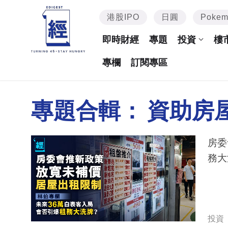
港股IPO
日圓
Poke
即時財經
專題
投資
樓
專欄
訂閱專區
專題合輯：
資助房
房委
務大
投資