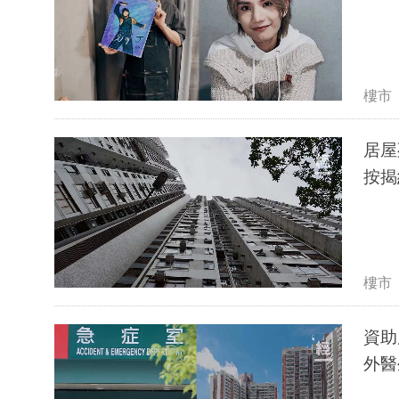
樓市
居屋
按揭
樓市
資助
外醫