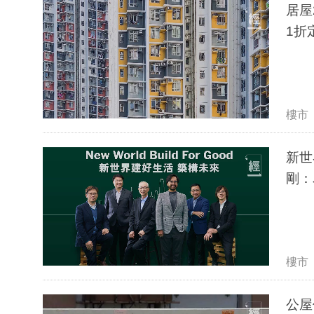
居屋
1折
樓市
新世
剛：
樓市
公屋