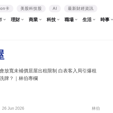
mon卡
美股科技股
AI
最新財經資訊
市
理財
商業
科技
職場
生活
時事
屋
會放寬未補價居屋出租限制 白表客入局引爆租
洗牌？｜林伯專欄
26 Jun 2026
林伯