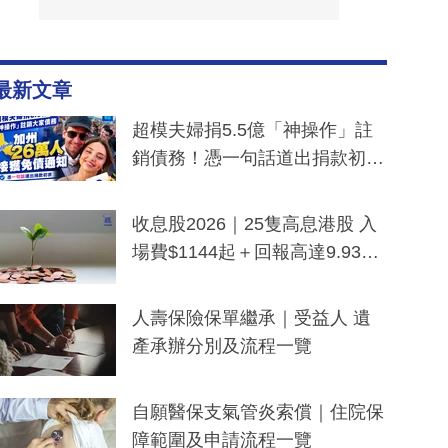
最新文章
超模夫婦捐5.5億「神操作」註
銷債務！憑一句話道出捐款初
衷：加州26萬人接獲免債通知、
一度被誤當詐騙手段
收息股2026｜25隻高息港股 入
場費$1144起＋回報高達9.93
厘！持續更新
人壽保險保單繼承｜受益人 遺
產承辦分別及流程一覽
自願醫保支氣管炎索償｜住院保
障範圍及申請流程一覽