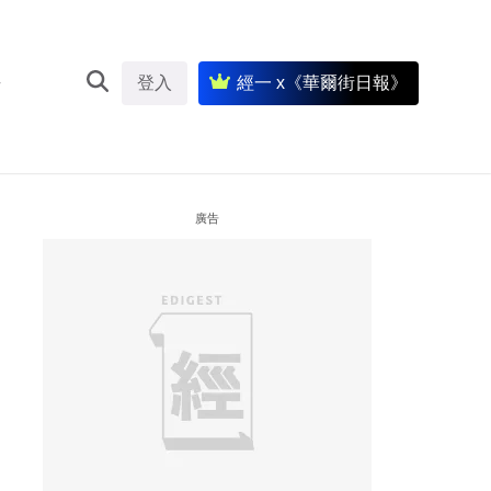
登入
經一 x《華爾街日報》
廣告