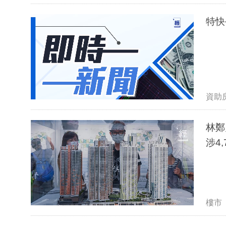
特快
資助
林鄭
涉4
樓市