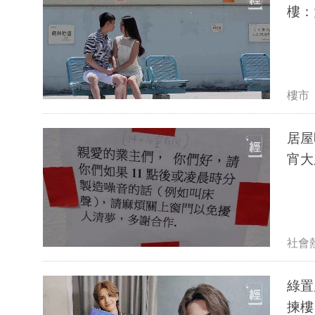
樓：
樓市
居屋
宵大
社會
綠置
揀樓