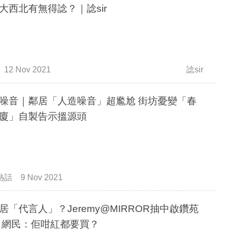
大西北有無得諗？｜諗sir
12 Nov 2021
諗sir
噪音｜鄰居「人造噪音」超尷尬 街坊憂變「春
廈」自製告示搵源頭
熱話
9 Nov 2021
居「代言人」？Jeremy@MIRROR抽中啟鑽苑
 網民：佢咁紅都要買？