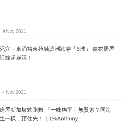
9 Nov 2021
死穴｜東涌裕東苑蝕讓潮跌穿「5球」 青衣居屋
紅線超崩潰！
4 Nov 2021
房屋新加坡式跑數 「一味夠平」無質素？同海
生一樣，頂住先！｜1%Anthony