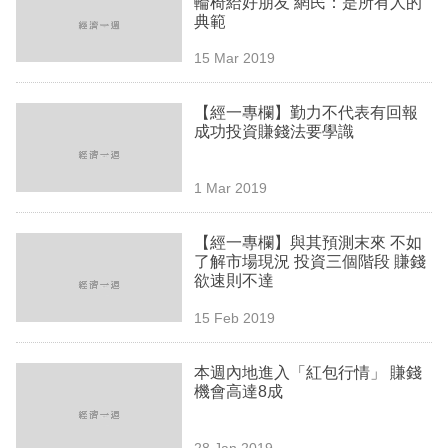
輪椅給好朋友 網民：是所有人的
業
典範
科
15 Mar 2019
技
【經一專欄】勤力不代表有回報
職
成功投資賺錢法要學識
場
1 Mar 2019
生
活
【經一專欄】與其預測末來 不如
了解市場現況 投資三個階段 賺錢
時
欲速則不達
事
15 Feb 2019
專
欄
本週內地進入「紅包行情」 賺錢
機會高達8成
訂
閱
28 Jan 2019