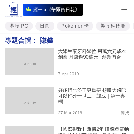
即
經一 x《華爾街日報》
時
財
港股IPO
日圓
Pokemon卡
美股科技股
經
專題合輯：
賺錢
專
大學生棄牙科學位 用萬六元成本
題
創業 月賺逾90萬元 | 創業淘金
投
7 Apr 2019
資
樓
好多嘢比份工更重要 想賺大錢唔
可以打死一世工｜龔成｜經一專
市
欄
理
27 Mar 2019
龔成
財
【國際視野】兼職2年 賺錢買電動
商