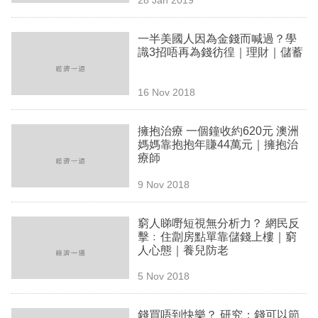
專
區
一半美國人因為金錢而喊過？學
識3招唔再為錢彷徨｜理財｜儲蓄
16 Nov 2018
擁抱治療 一個鐘收約620元 澳洲
媽媽靠抱抱年賺44萬元｜擁抱治
療師
9 Nov 2018
窮人睇嘢短視無分析力？ 網民反
擊﹕住劏房點單靠儲錢上樓｜窮
人心態｜養兒防老
5 Nov 2018
錢買唔到快樂？ 研究：錢可以節