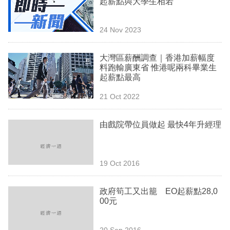
起薪點與大學生相若
業
科
24 Nov 2023
技
大灣區薪酬調查｜香港加薪幅度
職
料跑輸廣東省 惟港呢兩科畢業生
起薪點最高
場
21 Oct 2022
生
活
由戲院帶位員做起 最快4年升經理
時
事
19 Oct 2016
專
欄
政府筍工又出籠 EO起薪點28,0
00元
訂
閱
20 Sep 2016