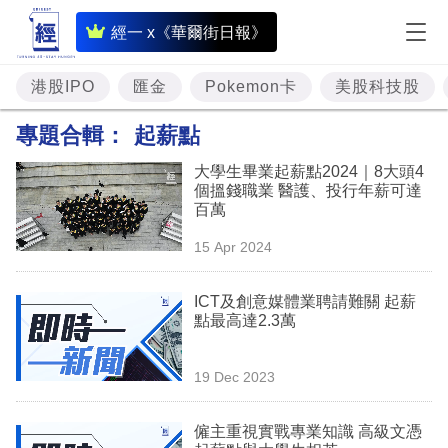
即
經一 x《華爾街日報》
時
財
港股IPO
匯金
Pokemon卡
美股科技股
經
專題合輯：
起薪點
專
大學生畢業起薪點2024｜8大頭4
題
個搵錢職業 醫護、投行年薪可達
百萬
投
15 Apr 2024
資
樓
ICT及創意媒體業聘請難關 起薪
點最高達2.3萬
市
理
19 Dec 2023
財
僱主重視實戰專業知識 高級文憑
商