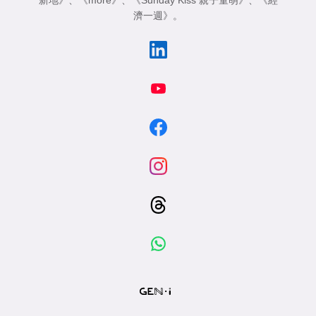
新地》
、
《more》
、
《Sunday Kiss 親子童萌》
、
《經
濟一週》
。