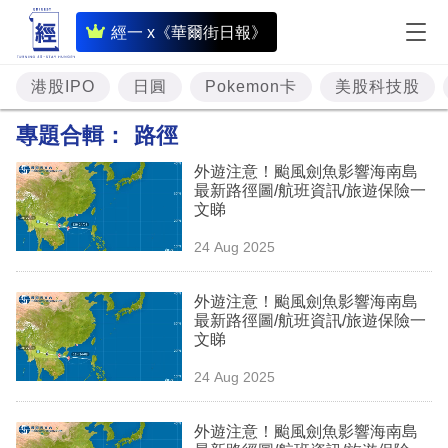
即
經一 x《華爾街日報》
時
財
港股IPO
日圓
Pokemon卡
美股科技股
經
專題合輯：
路徑
專
外遊注意！颱風劍魚影響海南島
題
最新路徑圖/航班資訊/旅遊保險一
文睇
投
24 Aug 2025
資
樓
外遊注意！颱風劍魚影響海南島
最新路徑圖/航班資訊/旅遊保險一
市
文睇
理
24 Aug 2025
財
外遊注意！颱風劍魚影響海南島
商