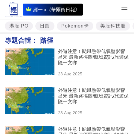
即
經一 x《華爾街日報》
時
財
港股IPO
日圓
Pokemon卡
美股科技股
經
專題合輯：
路徑
專
外遊注意！颱風熱帶低氣壓影響
題
呂宋 最新路徑圖/航班資訊/旅遊保
險一文睇
投
23 Aug 2025
資
樓
外遊注意！颱風熱帶低氣壓影響
呂宋 最新路徑圖/航班資訊/旅遊保
市
險一文睇
理
23 Aug 2025
財
外遊注意！颱風熱帶低氣壓影響
商