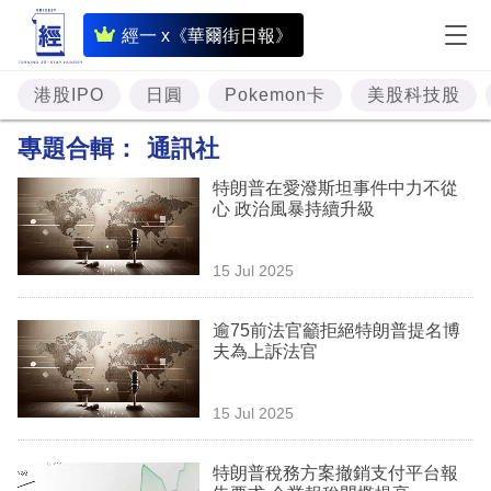
即
經一 x《華爾街日報》
時
財
港股IPO
日圓
Pokemon卡
美股科技股
經
專題合輯：
通訊社
專
特朗普在愛潑斯坦事件中力不從
題
心 政治風暴持續升級
投
15 Jul 2025
資
樓
逾75前法官籲拒絕特朗普提名博
夫為上訴法官
市
理
15 Jul 2025
財
特朗普稅務方案撤銷支付平台報
商