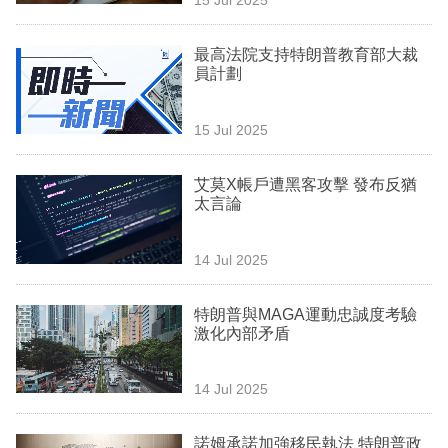
專
區
最高法院支持特朗普教育部大裁
員計劃
15 Jul 2025
艾莫X帳戶遭黑客攻擊 發布反猶
太言論
14 Jul 2025
特朗普與MAGA運動忠誠度考驗
激化內部矛盾
14 Jul 2025
諾姆承諾加強移民執法 特朗普政