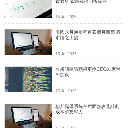
告要求 企業報稅門檻提高
業
科
15 Jul 2025
技
美國六月通脹率達四個月新高 股
職
市隨之上揚
場
15 Jul 2025
生
活
分析師建議蘋果更換CEO以應對
AI挑戰
時
事
15 Jul 2025
專
欄
聯邦儲備系統主席面臨改造計劃
成本超支壓力
訂
閱
15 Jul 2025