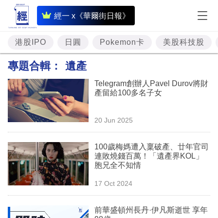
即
經一 x《華爾街日報》
時
財
港股IPO
日圓
Pokemon卡
美股科技股
經
專題合輯：
遺產
專
Telegram創辦人Pavel Durov將財
題
產留給100多名子女
投
20 Jun 2025
資
樓
100歲梅媽遭入稟破產、廿年官司
連敗燒錢百萬！「遺產界KOL」
市
胞兄全不知情
理
17 Oct 2024
財
前華盛頓州長丹·伊凡斯逝世 享年
商