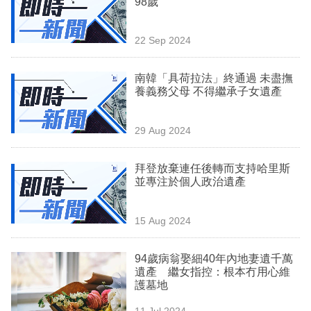
98歲
業
科
22 Sep 2024
技
南韓「具荷拉法」終通過 未盡撫
職
養義務父母 不得繼承子女遺產
場
29 Aug 2024
生
活
拜登放棄連任後轉而支持哈里斯
並專注於個人政治遺產
時
事
15 Aug 2024
專
欄
94歲病翁娶細40年內地妻遺千萬
遺產 繼女指控：根本冇用心維
訂
護墓地
閱
11 Jul 2024