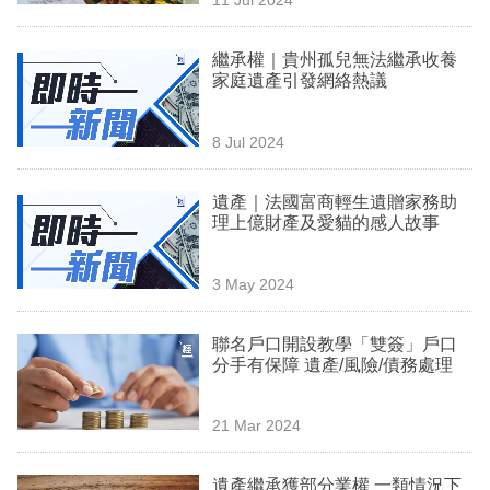
專
區
繼承權｜貴州孤兒無法繼承收養
家庭遺產引發網絡熱議
8 Jul 2024
遺產｜法國富商輕生遺贈家務助
理上億財產及愛貓的感人故事
3 May 2024
聯名戶口開設教學「雙簽」戶口
分手有保障 遺產/風險/債務處理
21 Mar 2024
遺產繼承獲部分業權 一類情況下