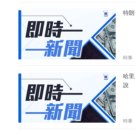
特朗
時事
哈里
說
時事