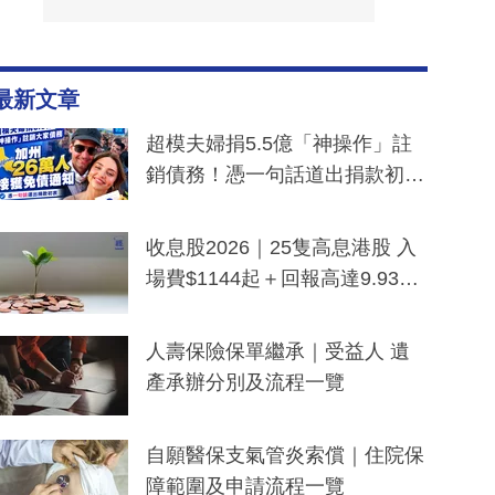
最新文章
超模夫婦捐5.5億「神操作」註
銷債務！憑一句話道出捐款初
衷：加州26萬人接獲免債通知、
一度被誤當詐騙手段
收息股2026｜25隻高息港股 入
場費$1144起＋回報高達9.93
厘！持續更新
人壽保險保單繼承｜受益人 遺
產承辦分別及流程一覽
自願醫保支氣管炎索償｜住院保
障範圍及申請流程一覽