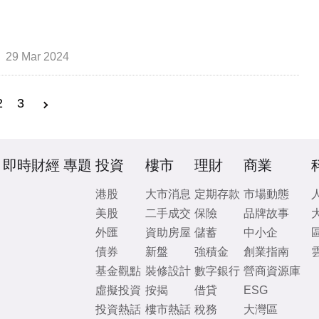
29 Mar 2024
2
3
即時財經
專題
投資
樓市
理財
商業
港股
大市消息
定期存款
市場動態
美股
二手成交
保險
品牌故事
外匯
資助房屋
儲蓄
中小企
債券
新盤
強積金
創業指南
基金觀點
裝修設計
數字銀行
營商資源庫
虛擬投資
按揭
借貸
ESG
投資熱話
樓市熱話
稅務
大灣區