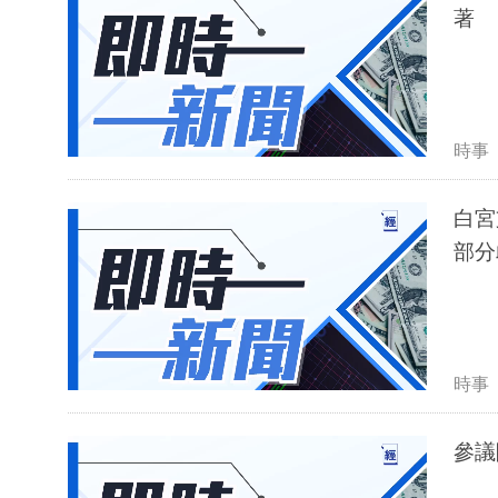
著
時事
白宮
部分
時事
參議