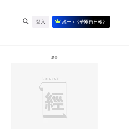
登入
經一 x《華爾街日報》
廣告