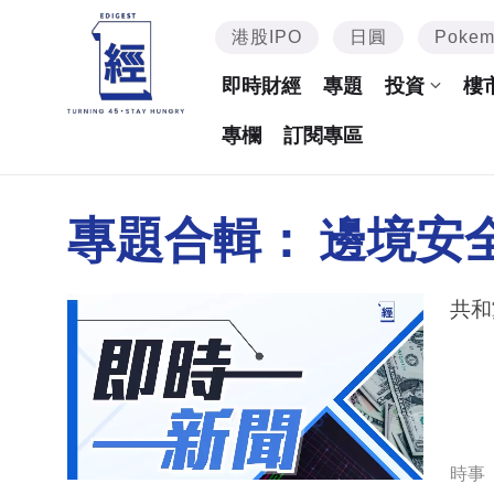
港股IPO
日圓
Poke
即時財經
專題
投資
樓
專欄
訂閱專區
專題合輯：
邊境安
共和
時事