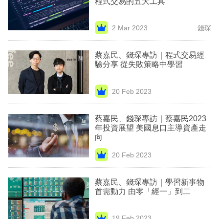
程式交易的五大工具
業
科
2 Mar 2023
錢琛
技
蔡嘉民、錢琛專訪｜程式交易經
職
驗分享 從失敗策略中學習
場
20 Feb 2023
生
活
蔡嘉民、錢琛專訪｜蔡嘉民2023
年投資展望 美國息口主導資產走
時
向
事
20 Feb 2023
專
欄
蔡嘉民、錢琛專訪｜學習新事物
首需動力 由零「經一」到二
訂
閱
19 Feb 2023