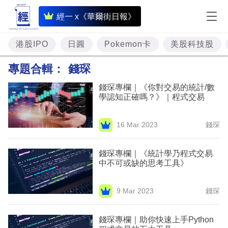
即
經一 x《華爾街日報》
時
財
港股IPO
日圓
Pokemon卡
美股科技股
經
專題合輯：
錢琛
專
錢琛專欄｜《你對交易的統計/數
題
學認知正確嗎？》｜程式交易
投
16 Mar 2023
錢琛
資
樓
錢琛專欄｜《統計學乃程式交易
中不可或缺的思考工具》
市
理
9 Mar 2023
錢琛
財
錢琛專欄｜助你快速上手Python
商