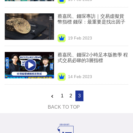
專
區
蔡嘉民、錢琛專訪｜交易虛擬貨
幣指標 錢琛：最重要是找出因子
19 Feb 2023
蔡嘉民、錢琛2小時足本版教學 程
式交易必睇的3層指標
14 Feb 2023
1
2
3
BACK TO TOP