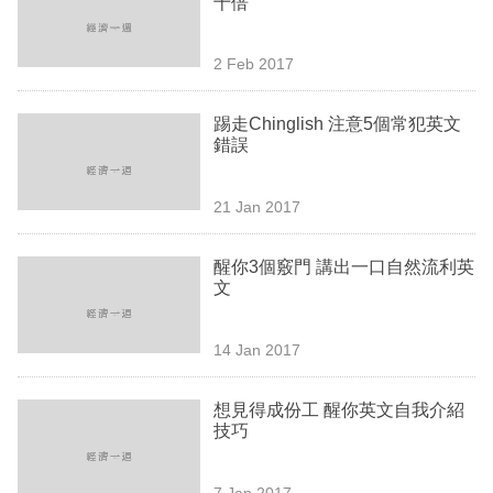
十倍
業
科
2 Feb 2017
技
踢走Chinglish 注意5個常犯英文
職
錯誤
場
21 Jan 2017
生
活
醒你3個竅門 講出一口自然流利英
文
時
事
14 Jan 2017
專
欄
想見得成份工 醒你英文自我介紹
技巧
訂
閱
7 Jan 2017