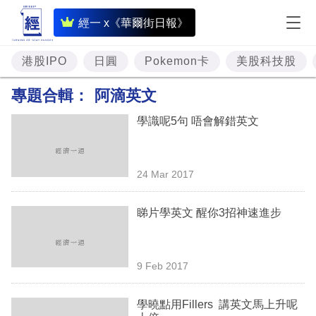
即
經一 x《華爾街日報》
時
財
港股IPO
日圓
Pokemon卡
美股科技股
經
專題合輯：
阿滴英文
專
學識呢5句 唔會解錯英文
題
投
24 Mar 2017
資
樓
睇片學英文 醒你3招神速進步
市
理
9 Feb 2017
財
學曉點用Fillers 講英文馬上升呢
商