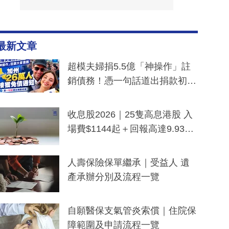
最新文章
超模夫婦捐5.5億「神操作」註
銷債務！憑一句話道出捐款初
衷：加州26萬人接獲免債通知、
一度被誤當詐騙手段
收息股2026｜25隻高息港股 入
場費$1144起＋回報高達9.93
厘！持續更新
人壽保險保單繼承｜受益人 遺
產承辦分別及流程一覽
自願醫保支氣管炎索償｜住院保
障範圍及申請流程一覽