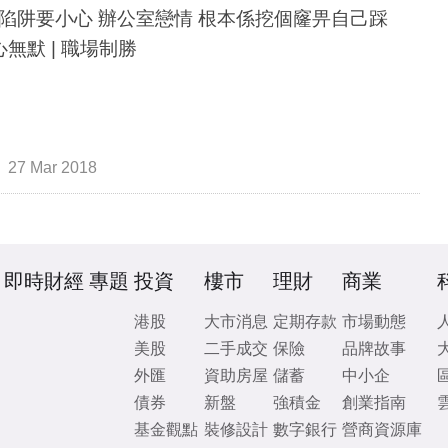
陷阱要小心 辦公室戀情 根本係挖個窿畀自己踩
有心無默 | 職場制勝
27 Mar 2018
即時財經
專題
投資
樓市
理財
商業
港股
大市消息
定期存款
市場動態
美股
二手成交
保險
品牌故事
外匯
資助房屋
儲蓄
中小企
債券
新盤
強積金
創業指南
基金觀點
裝修設計
數字銀行
營商資源庫