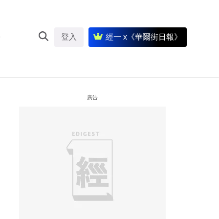
登入
經一 x《華爾街日報》
廣告