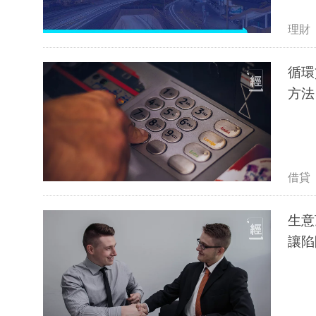
理財
循環
方法
借貸
生意
讓陷