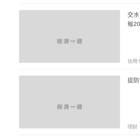
交水電
報20
信用
提防
理財