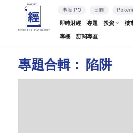
港股IPO
日圓
Poke
即時財經
專題
投資
樓
專欄
訂閱專區
專題合輯：
陷阱