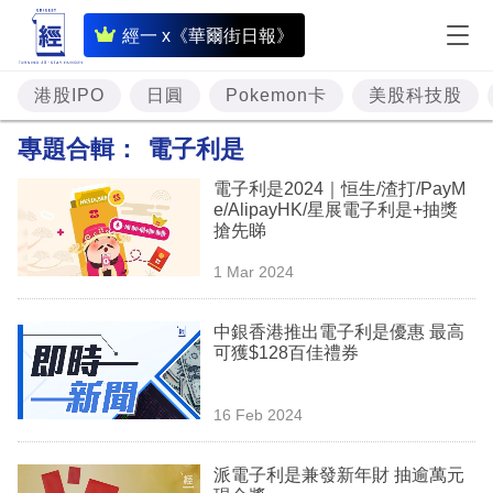
即
經一 x《華爾街日報》
時
財
港股IPO
日圓
Pokemon卡
美股科技股
經
專題合輯：
電子利是
專
電子利是2024｜恒生/渣打/PayM
題
e/AlipayHK/星展電子利是+抽獎
搶先睇
投
1 Mar 2024
資
樓
中銀香港推出電子利是優惠 最高
可獲$128百佳禮券
市
理
16 Feb 2024
財
派電子利是兼發新年財 抽逾萬元
商