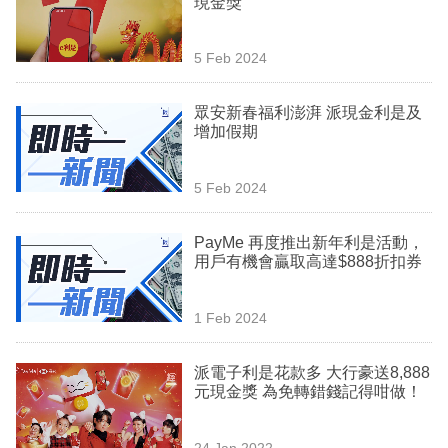
現金獎
業
科
5 Feb 2024
技
眾安新春福利澎湃 派現金利是及
職
增加假期
場
5 Feb 2024
生
活
PayMe 再度推出新年利是活動，
用戶有機會贏取高達$888折扣券
時
事
1 Feb 2024
專
欄
派電子利是花款多 大行豪送8,888
元現金獎 為免轉錯錢記得咁做！
訂
閱
24 Jan 2022