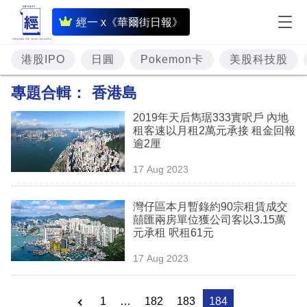
即
經一 x《華爾街日報》
時
財
港股IPO
日圓
Pokemon卡
美股科技股
經
專題合輯：
香港島
專
2019年天后雋琚333實呎戶 內地
題
租客速以月租2萬元承接 租金回報
逾2厘
投
17 Aug 2023
資
樓
灣仔區本月暫錄約90宗租賃成交
囍匯兩房單位獲公司客以3.15萬
市
元承租 呎租61元
理
17 Aug 2023
財
商
1
…
182
183
184