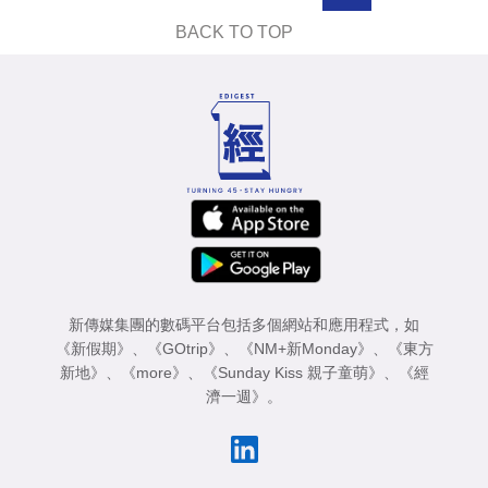
業
BACK TO TOP
科
技
職
場
生
活
時
事
新傳媒集團的數碼平台包括多個網站和應用程式，如
《新假期》
、
《GOtrip》
、
《NM+新Monday》
、
《東方
專
新地》
、
《more》
、
《Sunday Kiss 親子童萌》
、
《經
濟一週》
。
欄
訂
閱