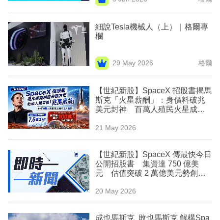
專
區
細說Tesla機械人（上）｜格爾專
欄
29 May 2026
格爾
【世紀新股】SpaceX 招股書揭馬
斯克「火星薪酬」：身價料破兆
美元封神 百萬人殖民火星成解
鎖條件
21 May 2026
【世紀新股】SpaceX 傳最快今日
公開招股書 集資達 750 億美
元 估值突破 2 萬億美元勢創紀
錄
20 May 2026
成也馬斯克 敗也馬斯克 解構Spa