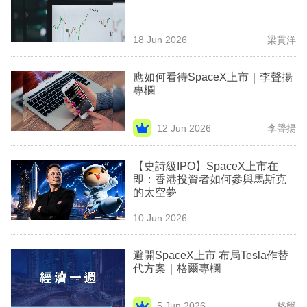
業
科
18 Jun 2026
梁貫洋
技
應如何看待SpaceX上市｜李聲揚
職
專欄
場
12 Jun 2026
李聲揚
生
活
【史詩級IPO】SpaceX上市在
即：香港投資者如何參與馬斯克
時
的太空夢
事
10 Jun 2026
專
欄
避開SpaceX上市 布局Tesla作替
代方案｜格爾專欄
訂
閱
5 Jun 2026
格爾