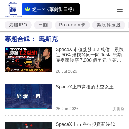
即
經一 x《華爾街日報》
時
財
港股IPO
日圓
Pokemon卡
美股科技股
經
專題合輯：
馬斯克
專
SpaceX 市值蒸發 1.2 萬億！累跌
題
近 50% 規模等同一間 Tesla 馬斯
克身家跌穿 7,000 億美元 企硬反
投
擊：為火星寧棄短期利潤
28 Jul 2026
資
樓
SpaceX上市背後的太空女王
市
理
26 Jun 2026
洪龍荃
財
SpaceX上市 科技投資新時代
商