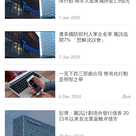
律行動 南非大股東減持套1.5億元
業
科
7 Jan 2025
技
遭美國防部列入軍企名單 騰訊低
職
開7% 「想解決誤會」
場
7 Jan 2025
生
活
一見下跌三部曲出現 惟有此行動
是明智之舉
時
事
6 Dec 2024
聶sir
專
欄
彭博：騰訊計劃境外發行債券 20
21年以來首次重返離岸債市
訂
閱
26 Nov 2024