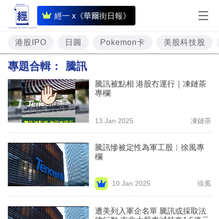
即
經一 x《華爾街日報》
時
財
港股IPO
日圓
Pokemon卡
美股科技股
經
專題合輯：
騰訊
專
騰訊被點相 港股冇運行｜凍鏈茶
題
專欄
投
13 Jan 2025
凍鏈茶
資
樓
騰訊慘被定性為軍工股︳徐風專
欄
市
理
10 Jan 2025
徐風
財
遭美列入軍企名單 騰訊或採取法
商