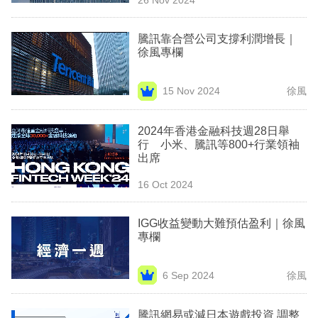
專
區
騰訊靠合營公司支撐利潤增長｜
徐風專欄
15 Nov 2024
徐風
2024年香港金融科技週28日舉
行 小米、騰訊等800+行業領袖
出席
16 Oct 2024
IGG收益變動大難預估盈利｜徐風
專欄
6 Sep 2024
徐風
騰訊網易或減日本遊戲投資 調整