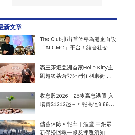
最新文章
The Club推出首個專為港企而設
「AI CMO」平台！結合社交聆
聽與廣東話大模型 助中小企數
分鐘生成「貼地」宣傳短片
霸王茶姬亞洲首家Hello Kitty主
題超級茶倉登陸灣仔利東街 推
出首創「伯爵紅茶色」Hello Kitt
y及香港限定特調系列
收息股2026｜25隻高息港股 入
場費$1212起＋回報高達9.89
厘！持續更新
儲蓄保險回報率｜滙豐 中銀最
新保證回報一覽及揀選須知