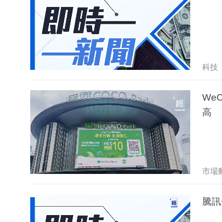
科技
We
高
市場
騰訊