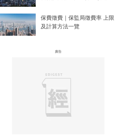
保費徵費｜保監局徵費率 上限
及計算方法一覽
廣告