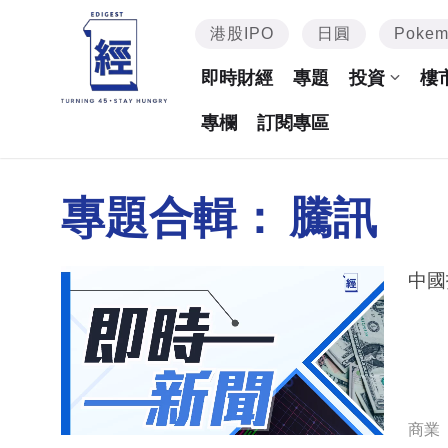
港股IPO
日圓
Poke
即時財經
專題
投資
樓
專欄
訂閱專區
專題合輯：
騰訊
中國
商業