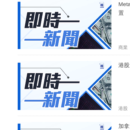
Me
置
商業
港股
港股
加拿