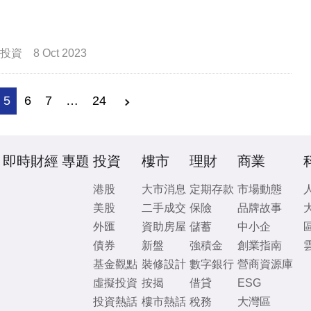
投資
8 Oct 2023
5
6
7
…
24
即時財經
專題
投資
樓市
理財
商業
港股
大市消息
定期存款
市場動態
美股
二手成交
保險
品牌故事
外匯
資助房屋
儲蓄
中小企
債券
新盤
強積金
創業指南
基金觀點
裝修設計
數字銀行
營商資源庫
虛擬投資
按揭
借貸
ESG
投資熱話
樓市熱話
稅務
大灣區