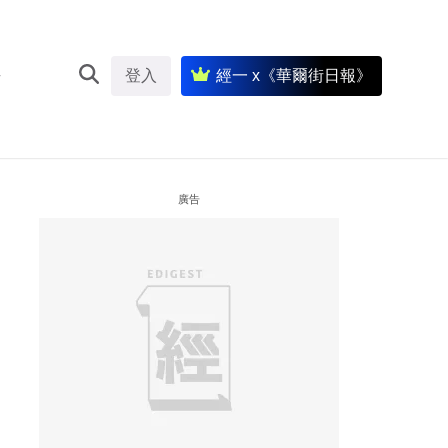
登入
經一 x《華爾街日報》
廣告