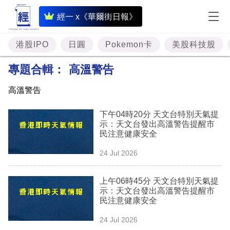
即
經一 x《華爾街日報》
時
財
港股IPO
日圓
Pokemon卡
美股科技股
經
專題合輯：
高溫警告
專
高溫警告
題
下午04時20分 天文台特別天氣提
投
示：天文台發出高溫警告提醒市
資
民注意健康安全
樓
24 Jul 2026
市
上午06時45分 天文台特別天氣提
理
示：天文台發出高溫警告提醒市
民注意健康安全
財
24 Jul 2026
商