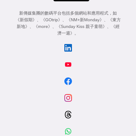
新傳媒集團的數碼平台包括多個網站和應用程式，如
《新假期》
、
《GOtrip》
、
《NM+新Monday》
、
《東方
新地》
、
《more》
、
《Sunday Kiss 親子童萌》
、
《經
濟一週》
。