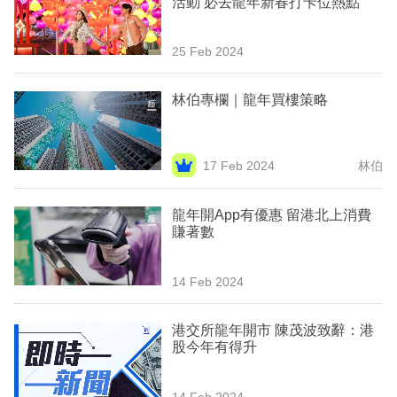
活動 必去龍年新春打卡位熱點
業
科
25 Feb 2024
技
林伯專欄｜龍年買樓策略
職
場
17 Feb 2024
林伯
生
活
龍年開App有優惠 留港北上消費
賺著數
時
事
14 Feb 2024
專
欄
港交所龍年開市 陳茂波致辭：港
股今年有得升
訂
閱
14 Feb 2024