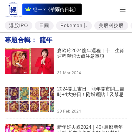
即
經一 x《華爾街日報》
時
財
港股IPO
日圓
Pokemon卡
美股科技股
經
專題合輯：
龍年
專
麥玲玲2024龍年運程｜十二生肖
題
運程與犯太歲注意事項
投
31 Mar 2024
資
樓
2024開工吉日｜龍年開市開工吉
時+4大好日！附增運貼士及禁忌
市
理
29 Feb 2024
財
新年好去處2024｜40+農曆新年
商