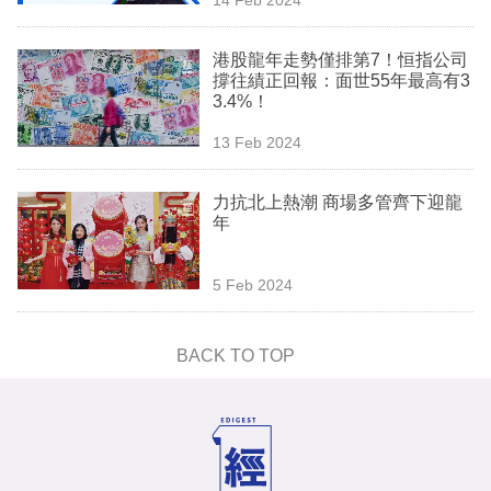
專
區
港股龍年走勢僅排第7！恒指公司
撐往績正回報：面世55年最高有3
3.4%！
13 Feb 2024
力抗北上熱潮 商場多管齊下迎龍
年
5 Feb 2024
BACK TO TOP