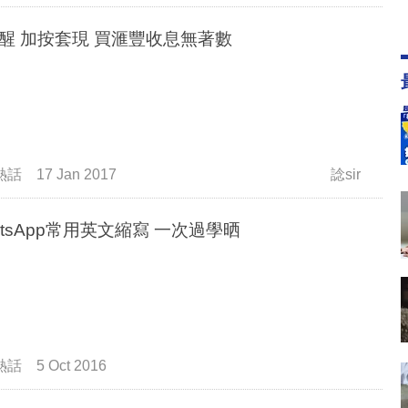
醒 加按套現 買滙豐收息無著數
熱話
17 Jan 2017
諗sir
WhatsApp常用英文縮寫 一次過學晒
熱話
5 Oct 2016