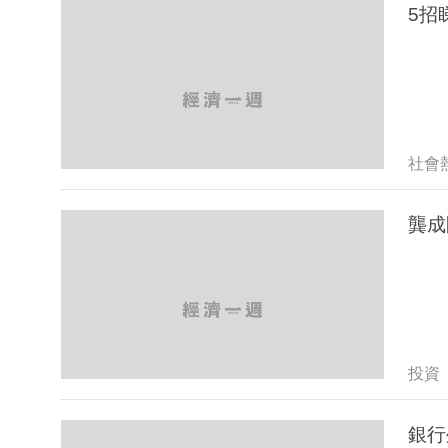
5招
社會
龔成
投資