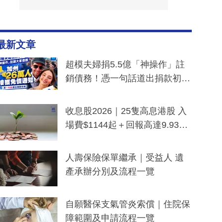
最新文章
超模夫婦捐5.5億「神操作」註
銷債務！憑一句話道出捐款初
衷：加州26萬人接獲免債通知、
一度被誤當詐騙手段
收息股2026｜25隻高息港股 入
場費$1144起＋回報高達9.93
厘！持續更新
人壽保險保單繼承｜受益人 遺
產承辦分別及流程一覽
自願醫保支氣管炎索償｜住院保
障範圍及申請流程一覽