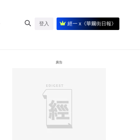
登入
經一 x《華爾街日報》
廣告