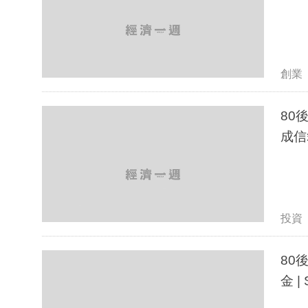
創業
80
成信
投資
80
金 |