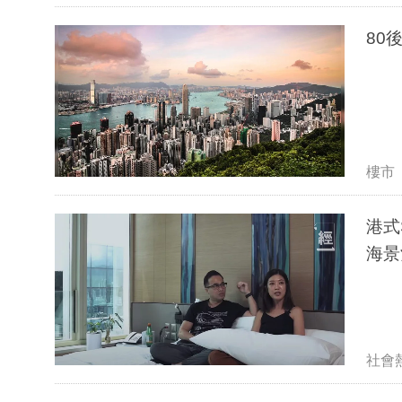
樓市
港式
海景
社會