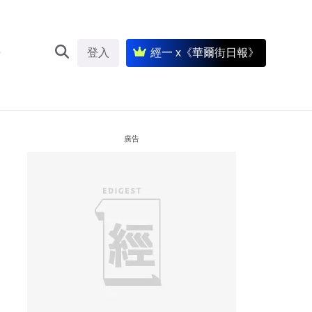
登入
經一 x《華爾街日報》
廣告