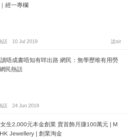
｜經一專欄
熱話
10 Jul 2019
諗sir
唔成書唔知有咩出路 網民：無學歷唯有用勞
網民熱話
熱話
24 Jun 2019
後女生2,000元本金創業 賣首飾月賺100萬元 | M
 HK Jewellery | 創業淘金