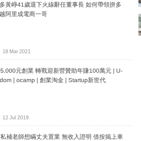
多黃崢41歲退下火線辭任董事長 如何帶領拼多
越阿里成電商一哥
18 Mar 2021
後5,000元創業 轉戰迎新營贊助年賺100萬元 | U-
gdom | ocamp | 創業淘金 | Startup新世代
12 Jul 2019
後私補老師想瞞丈夫置業 無收入證明 借按揭上車