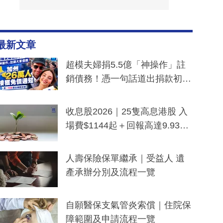
最新文章
超模夫婦捐5.5億「神操作」註
銷債務！憑一句話道出捐款初
衷：加州26萬人接獲免債通知、
一度被誤當詐騙手段
收息股2026｜25隻高息港股 入
場費$1144起＋回報高達9.93
厘！持續更新
人壽保險保單繼承｜受益人 遺
產承辦分別及流程一覽
自願醫保支氣管炎索償｜住院保
障範圍及申請流程一覽