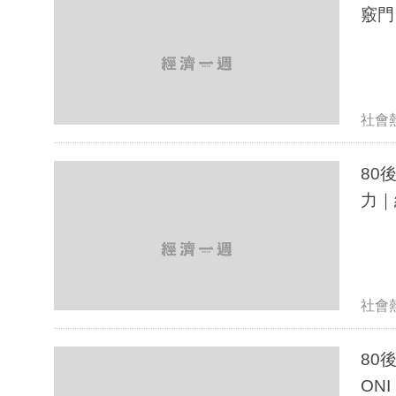
竅門
社會
80後讀
力｜
社會
80
ONI