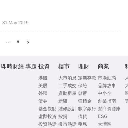
31 May 2019
3
…
9
即時財經
專題
投資
樓市
理財
商業
港股
大市消息
定期存款
市場動態
美股
二手成交
保險
品牌故事
外匯
資助房屋
儲蓄
中小企
債券
新盤
強積金
創業指南
基金觀點
裝修設計
數字銀行
營商資源庫
虛擬投資
按揭
借貸
ESG
投資熱話
樓市熱話
稅務
大灣區