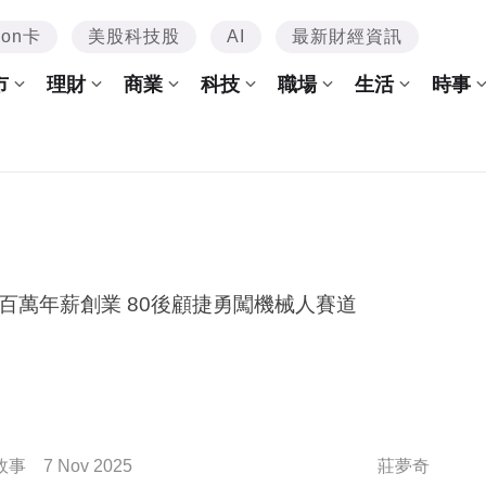
mon卡
美股科技股
AI
最新財經資訊
市
理財
商業
科技
職場
生活
時事
放棄百萬年薪創業 80後顧捷勇闖機械人賽道
故事
7 Nov 2025
莊夢奇