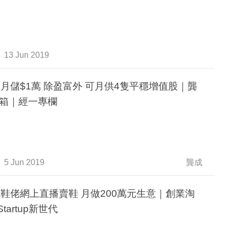
13 Jun 2019
後月儲$1萬 除盈富外 可月供4隻平穩增值股｜龔
箱｜經一專欄
5 Jun 2019
龔成
後鞋佬網上直播賣鞋 月做200萬元生意｜創業淘
 Startup新世代